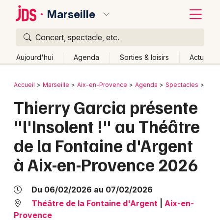
Marseille
Concert, spectacle, etc.
Quoi ?
Fermer
Aujourd'hui
Agenda
Sorties & loisirs
Actu
Où ?
Retour
Publier un événement
Accueil
Marseille
Aix-en-Provence
Agenda
Spectacles
Hum
Marseille et alentours
Bouches du Rhône (13)
Thierry Garcia présente
Bordeaux
Provence-Alpes-Côte-d'Azur
Partout
Près de moi
"l'Insolent !" au Théâtre
Changer de lieu
Colmar
de la Fontaine d'Argent
Quand ?
Effacer les dates
Lille
Grands événements
à Aix-en-Provence 2026
Aujourd'hui
Demain
Ce week-end
Autre
Lyon
Activité & Expérience
Marseille
Du 06/02/2026 au 07/02/2026
Manifestations
Théâtre de la Fontaine d'Argent
|
Aix-en-
Mulhouse
Provence
Foires & salons