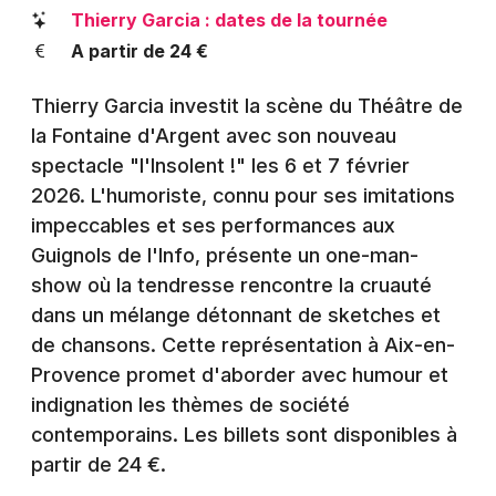
Montpellier
Thierry Garcia : dates de la tournée
Spectacles
A partir de 24 €
Nantes
Concerts
Nice
Thierry Garcia investit la scène du Théâtre de
la Fontaine d'Argent avec son nouveau
Paris
Sports
spectacle "l'Insolent !" les 6 et 7 février
Strasbourg
2026. L'humoriste, connu pour ses imitations
Soirées
impeccables et ses performances aux
Toulouse
Guignols de l'Info, présente un one-man-
Sorties famille
Toutes les villes
show où la tendresse rencontre la cruauté
Expos
dans un mélange détonnant de sketches et
de chansons. Cette représentation à Aix-en-
Sorties & loisirs
Provence promet d'aborder avec humour et
indignation les thèmes de société
Humour dans les Bouches du Rhône
contemporains. Les billets sont disponibles à
partir de 24 €.
Humour en Provence-Alpes-Côte-d'Azur