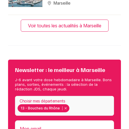
Marseille
Voir toutes les actualités à Marseille
Newsletter : le meilleur à Marseille
J-6 avant votre dose hebdomadaire à Marseille. Bons
plans, sorties, événements : la sélection de la
rédaction JDS, chaque jeudi.
Choisir mes départements
13 - Bouches du Rhône
Mon email