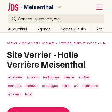
Meisenthal
Concert, spectacle, etc.
Quoi ?
Fermer
Aujourd'hui
Agenda
Sorties & loisirs
Actu
Où ?
Retour
Publier un événement
Accueil
Meisenthal
Annuaire
Activités, loisirs et sorties
Site tou
Meisenthal et alentours
Moselle (57)
Lorraine
Site Verrier - Halle
Bordeaux
Partout
Près de moi
Changer de lieu
Verrière Meisenthal
Colmar
Quand ?
Effacer les dates
Lille
Grands événements
Aujourd'hui
Demain
Ce week-end
Autre
artistique
éducatif
traditionnel
famille
adultes
Lyon
Activité & Expérience
touristes
intérieur
campagne
pluie
art
patrimoine
Marseille
artisanat
Noël
Manifestations
Mulhouse
Foires & salons