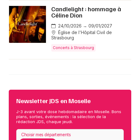
Candlelight : hommage à
Céline Dion
24/10/2026 → 09/01/2027
Église de l'Hôpital Civil de
Strasbourg
Concerts à Strasbourg
Newsletter JDS en Moselle
J-3 avant votre dose hebdomadaire en Moselle. Bons
plans, sorties, événements : la sélection de la
rédaction JDS, chaque jeudi.
Choisir mes départements