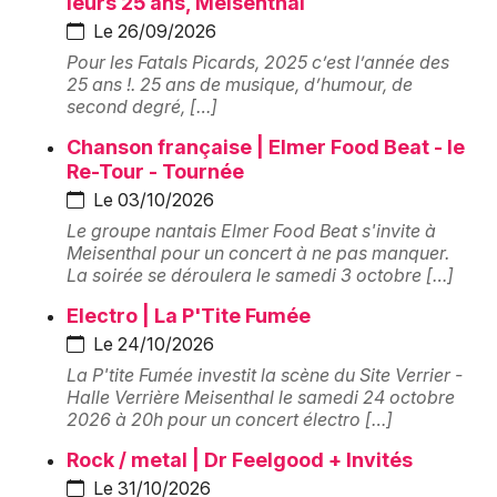
leurs 25 ans, Meisenthal
Le 26/09/2026
Pour les Fatals Picards, 2025 c’est l’année des
25 ans !. 25 ans de musique, d’humour, de
second degré, […]
Newsletter des sorties
Chanson française | Elmer Food Beat - le
Artistes en tournée
Re-Tour - Tournée
Le 03/10/2026
Actus en Moselle
Le groupe nantais Elmer Food Beat s'invite à
Meisenthal pour un concert à ne pas manquer.
Magazine en Moselle
La soirée se déroulera le samedi 3 octobre […]
Electro | La P'Tite Fumée
Le 24/10/2026
La P'tite Fumée investit la scène du Site Verrier -
Halle Verrière Meisenthal le samedi 24 octobre
2026 à 20h pour un concert électro […]
Rock / metal | Dr Feelgood + Invités
Le 31/10/2026