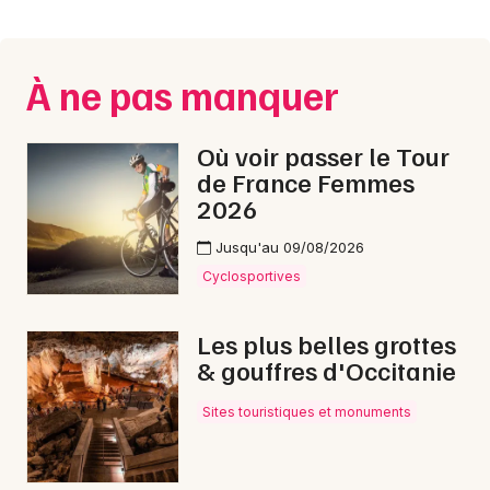
Montpellier
Spectacles
Nantes
À ne pas manquer
Concerts
Nice
Paris
Sports
Où voir passer le Tour
de France Femmes
Strasbourg
Soirées
2026
Toulouse
Jusqu'au 09/08/2026
Sorties famille
Toutes les villes
Cyclosportives
Expos
Les plus belles grottes
Sorties & loisirs
& gouffres d'Occitanie
Bourses en Lozère
Sites touristiques et monuments
Bourses en Languedoc-Roussillon