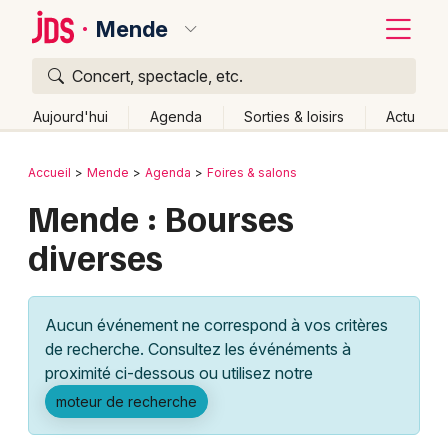
Mende
Concert, spectacle, etc.
Quoi ?
Fermer
Aujourd'hui
Agenda
Sorties & loisirs
Actu
Où ?
Retour
Publier un événement
Accueil
Mende
Agenda
Foires & salons
Mende et alentours
Lozère (48)
Mende : Bourses
Bordeaux
Languedoc-Roussillon
Partout
Près de moi
diverses
Changer de lieu
Colmar
Quand ?
Effacer les dates
Lille
Grands événements
Aujourd'hui
Demain
Ce week-end
Autre
Aucun événement ne correspond à vos critères
Lyon
Activité & Expérience
de recherche. Consultez les événéments à
proximité ci-dessous ou utilisez notre
Marseille
Manifestations
moteur de recherche
Mulhouse
Foires & salons