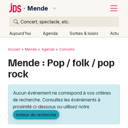
Mende
Concert, spectacle, etc.
Quoi ?
Fermer
Aujourd'hui
Agenda
Sorties & loisirs
Actu
Où ?
Retour
Publier un événement
Accueil
Mende
Agenda
Concerts
Mende et alentours
Lozère (48)
Mende : Pop / folk / pop
Bordeaux
Languedoc-Roussillon
Partout
Près de moi
rock
Changer de lieu
Colmar
Quand ?
Effacer les dates
Lille
Grands événements
Aujourd'hui
Demain
Ce week-end
Autre
Aucun événement ne correspond à vos critères
Lyon
Activité & Expérience
de recherche. Consultez les événéments à
proximité ci-dessous ou utilisez notre
Marseille
Manifestations
moteur de recherche
Mulhouse
Foires & salons