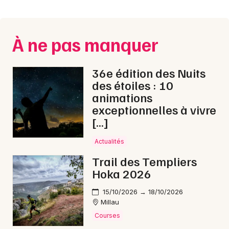
Montpellier
Spectacles
Nantes
À ne pas manquer
Concerts
Nice
Paris
Sports
36e édition des Nuits
des étoiles : 10
Strasbourg
Soirées
animations
exceptionnelles à vivre
Toulouse
Sorties famille
[…]
Toutes les villes
Actualités
Expos
Trail des Templiers
Sorties & loisirs
Hoka 2026
Pop / folk en Lozère
15/10/2026 → 18/10/2026
Millau
Pop / folk en Languedoc-Roussillon
Courses