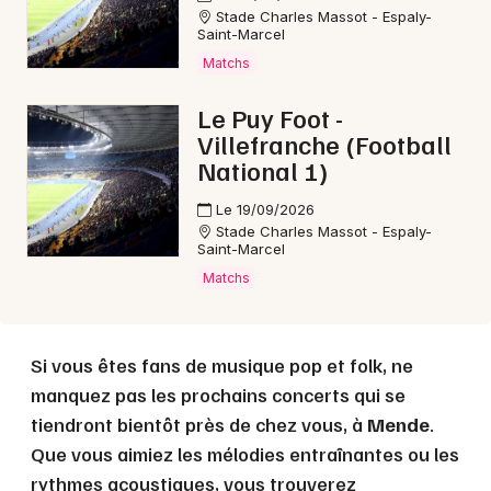
Stade Charles Massot - Espaly-
Saint-Marcel
Choisir mes départements
Matchs
48 - Lozère
Le Puy Foot -
Villefranche (Football
Mon email
National 1)
Le 19/09/2026
Je m'abonne
Stade Charles Massot - Espaly-
Saint-Marcel
Matchs
Si vous êtes fans de musique pop et folk, ne
manquez pas les prochains concerts qui se
tiendront bientôt près de chez vous, à
Mende
.
Que vous aimiez les mélodies entraînantes ou les
rythmes acoustiques, vous trouverez