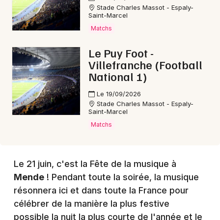
Stade Charles Massot - Espaly-
Saint-Marcel
Choisir mes départements
Matchs
48 - Lozère
Le Puy Foot -
Villefranche (Football
Mon email
National 1)
Le 19/09/2026
Je m'abonne
Stade Charles Massot - Espaly-
Saint-Marcel
Matchs
Le 21 juin, c'est la Fête de la musique à
Mende
! Pendant toute la soirée, la musique
résonnera ici et dans toute la France pour
célébrer de la manière la plus festive
possible la nuit la plus courte de l'année et le