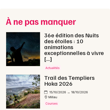
Montpellier
Spectacles
Nantes
À ne pas manquer
Concerts
Nice
Paris
Sports
36e édition des Nuits
des étoiles : 10
Strasbourg
Soirées
animations
exceptionnelles à vivre
Toulouse
Sorties famille
[…]
Toutes les villes
Actualités
Expos
Trail des Templiers
Sorties & loisirs
Hoka 2026
Fête de la musique en Lozère
15/10/2026 → 18/10/2026
Millau
Fête de la musique en Languedoc-Roussillon
Courses