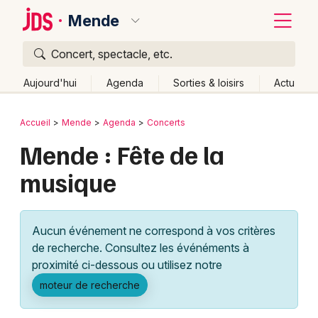
Mende
Concert, spectacle, etc.
Quoi ?
Fermer
Aujourd'hui
Agenda
Sorties & loisirs
Actu
Où ?
Retour
Publier un événement
Accueil
Mende
Agenda
Concerts
Mende et alentours
Lozère (48)
Mende : Fête de la
Bordeaux
Languedoc-Roussillon
Partout
Près de moi
musique
Changer de lieu
Colmar
Quand ?
Effacer les dates
Lille
Grands événements
Aujourd'hui
Demain
Ce week-end
Autre
Aucun événement ne correspond à vos critères
Lyon
Activité & Expérience
de recherche. Consultez les événéments à
proximité ci-dessous ou utilisez notre
Marseille
Manifestations
moteur de recherche
Mulhouse
Foires & salons