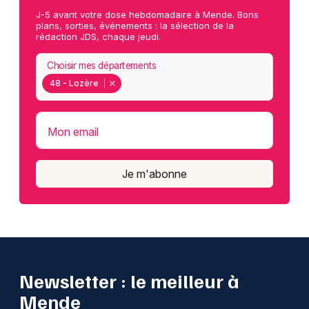
J-5 avant votre dose hebdomadaire à Mende. Bons
plans, sorties, événements : la sélection de la
rédaction JDS, chaque jeudi.
Choisir mes départements
48 - Lozère
Mon email
Je m'abonne
Newsletter : le meilleur à
Mende