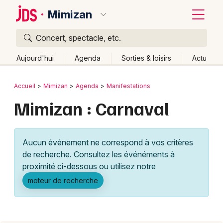
Mimizan
Concert, spectacle, etc.
Quoi ?
Fermer
Aujourd'hui
Agenda
Sorties & loisirs
Actu
Où ?
Retour
Publier un événement
Accueil
Mimizan
Agenda
Manifestations
Mimizan et alentours
Landes (40)
Aquitaine
Partout
Mimizan : Carnaval
Bordeaux
Près de moi
Changer de lieu
Colmar
Quand ?
Effacer les dates
Aucun événement ne correspond à vos critères
Lille
Grands événements
Aujourd'hui
Demain
Ce week-end
Autre
de recherche. Consultez les événéments à
Lyon
proximité ci-dessous ou utilisez notre
Activité & Expérience
moteur de recherche
Marseille
Manifestations
Mulhouse
Foires & salons