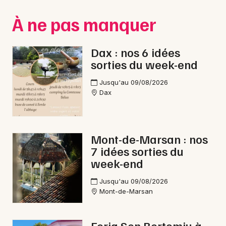
Montpellier
À ne pas manquer
Spectacles
Nantes
Concerts
Nice
Dax : nos 6 idées
sorties du week-end
Paris
Sports
Jusqu'au 09/08/2026
Strasbourg
Soirées
Dax
Toulouse
Sorties famille
Toutes les villes
Mont-de-Marsan : nos
Expos
7 idées sorties du
week-end
Sorties & loisirs
Jusqu'au 09/08/2026
Carnaval dans les Landes
Mont-de-Marsan
Carnaval en Aquitaine
Feria Sen Bertomiu à