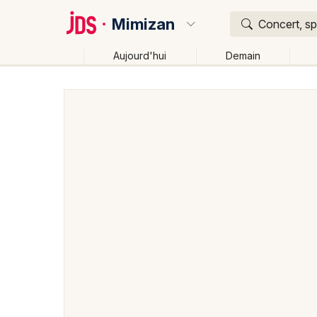
Mimizan
Concert, sp
Aujourd'hui
Demain
Quoi ?
Où ?
Mimizan et alentours
Landes (40)
Aquitaine
Pa
Changer de lieu