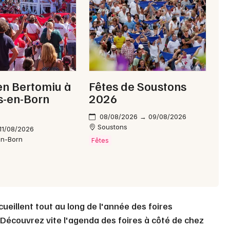
Choisir mes départements
40 - Landes
Mon email
en Bertomiu à
Fêtes de Soustons
s-en-Born
2026
Je m'abonne
08/08/2026 → 09/08/2026
Soustons
11/08/2026
en-Born
Fêtes
ueillent tout au long de l'année des foires
Découvrez vite l'agenda des foires à côté de chez