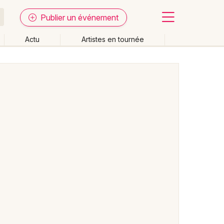
Publier un événement
Actu
Artistes en tournée
Fermer
Effacer les dates
week-end
Autre