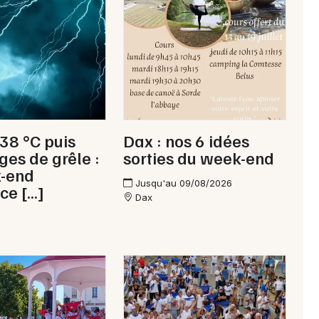
Newsletter des sorties
Artistes en tournée
 38 °C puis
Dax : nos 6 idées
Actus à Mimizan
ges de grêle :
sorties du week-end
k-end
Magazine à Mimizan
Jusqu'au 09/08/2026
ce […]
Dax