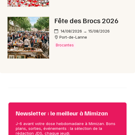
Choisir mes départements
Fête des Brocs 2026
40 - Landes
14/08/2026 → 15/08/2026
Port-de-Lanne
Mon email
Brocantes
Je m'abonne
Newsletter : le meilleur à Mimizan
J-6 avant votre dose hebdomadaire à Mimizan. Bons
plans, sorties, événements : la sélection de la
rédaction JDS, chaque jeudi.