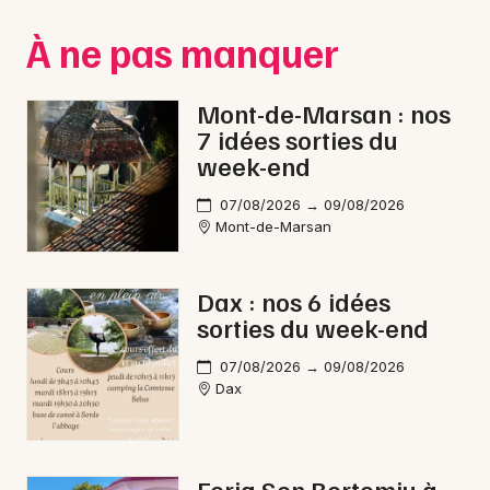
Montpellier
À ne pas manquer
Spectacles
Nantes
Concerts
Nice
Mont-de-Marsan : nos
7 idées sorties du
Paris
Sports
week-end
Strasbourg
Soirées
07/08/2026 → 09/08/2026
Mont-de-Marsan
Toulouse
Sorties famille
Toutes les villes
Dax : nos 6 idées
Expos
sorties du week-end
Sorties & loisirs
07/08/2026 → 09/08/2026
Dax
Pilotage dans les Landes
Pilotage en Aquitaine
Feria Sen Bertomiu à