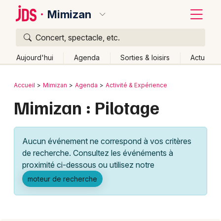
Mimizan
Concert, spectacle, etc.
Quoi ?
Fermer
Aujourd'hui
Agenda
Sorties & loisirs
Actu
Où ?
Retour
Publier un événement
Accueil
Mimizan
Agenda
Activité & Expérience
Mimizan et alentours
Landes (40)
Aquitaine
Partout
Mimizan : Pilotage
Bordeaux
Près de moi
Changer de lieu
Colmar
Quand ?
Effacer les dates
Aucun événement ne correspond à vos critères
Lille
Grands événements
Aujourd'hui
Demain
Ce week-end
Autre
de recherche. Consultez les événéments à
Lyon
proximité ci-dessous ou utilisez notre
Activité & Expérience
moteur de recherche
Marseille
Manifestations
Mulhouse
Foires & salons