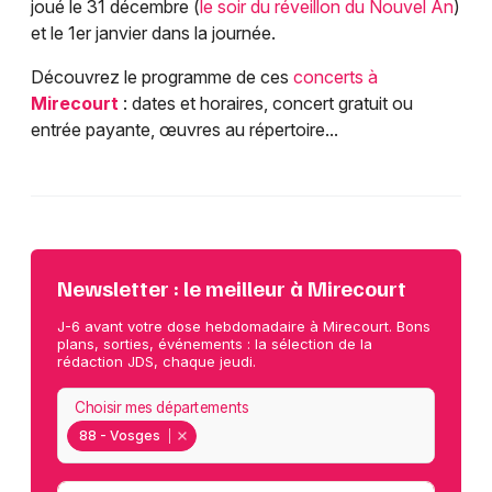
joué le 31 décembre (
le soir du réveillon du Nouvel An
)
et le 1er janvier dans la journée.
Découvrez le programme de ces
concerts à
Mirecourt
: dates et horaires, concert gratuit ou
entrée payante, œuvres au répertoire...
Newsletter : le meilleur à Mirecourt
J-6 avant votre dose hebdomadaire à Mirecourt. Bons
plans, sorties, événements : la sélection de la
rédaction JDS, chaque jeudi.
Choisir mes départements
88 - Vosges