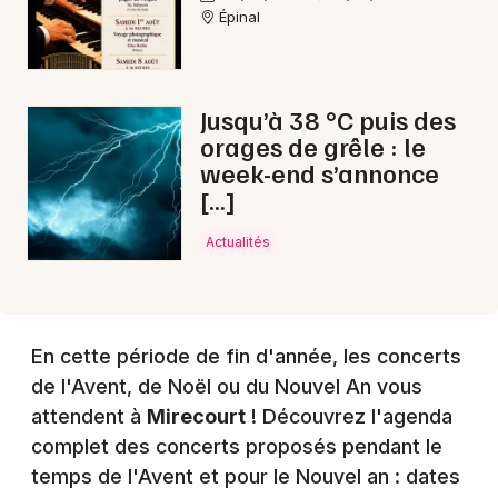
Épinal
Choisir mes départements
88 - Vosges
Jusqu’à 38 °C puis des
orages de grêle : le
Mon email
week-end s’annonce
[…]
Je m'abonne
Actualités
En cette période de fin d'année, les concerts
de l'Avent, de Noël ou du Nouvel An vous
attendent à
Mirecourt
! Découvrez l'agenda
complet des concerts proposés pendant le
temps de l'Avent et pour le Nouvel an : dates