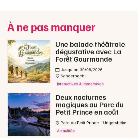
Montpellier
Spectacles
Nantes
À ne pas manquer
Concerts
Nice
Paris
Sports
Une balade théâtrale
dégustative avec La
Strasbourg
Soirées
Forêt Gourmande
Toulouse
Jusqu'au 30/08/2026
Sorties famille
Sondernach
Toutes les villes
Interactives & immersives
Expos
Deux nocturnes
Sorties & loisirs
magiques au Parc du
Petit Prince en août
Concerts de Noël dans les Vosges
Parc du Petit Prince - Ungersheim
Concerts de Noël en Lorraine
Actualités