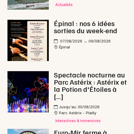
Actualités
Interactives & immersives dans le Grand Est
Épinal : nos 6 idées
sorties du week-end
07/08/2026 → 09/08/2026
Newsletter des sorties
Épinal
Artistes en tournée
Actus à Mirecourt
Spectacle nocturne au
Parc Astérix : Astérix et
Magazine à Mirecourt
la Potion d'Étoiles à
[…]
Jusqu'au 30/08/2026
Parc Astérix - Plailly
Interactives & immersives
Euro-Mir ferme à