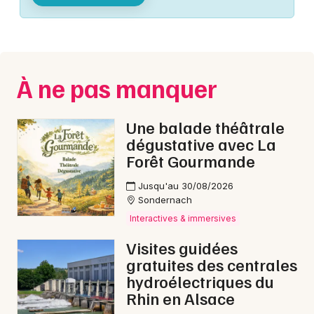
Montpellier
Spectacles
Nantes
Concerts
Nice
À ne pas manquer
Paris
Sports
Strasbourg
Une balade théâtrale
Soirées
dégustative avec La
Toulouse
Forêt Gourmande
Sorties famille
Toutes les villes
Jusqu'au 30/08/2026
Expos
Sondernach
Interactives & immersives
Sorties & loisirs
Visites guidées
gratuites des centrales
Interactives & immersives dans les Vosges
hydroélectriques du
Rhin en Alsace
Interactives & immersives en Lorraine