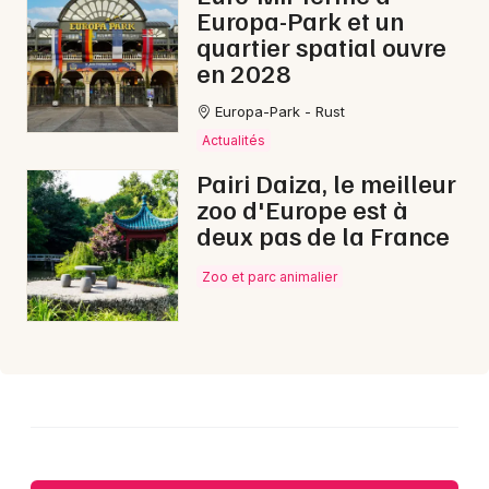
Europa-Park et un
quartier spatial ouvre
Choisir mes départements
en 2028
88 - Vosges
Europa-Park - Rust
Actualités
Mon email
Pairi Daiza, le meilleur
zoo d'Europe est à
deux pas de la France
Je m'abonne
Zoo et parc animalier