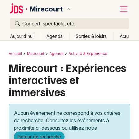
Mirecourt
Concert, spectacle, etc.
Quoi ?
Fermer
Aujourd'hui
Agenda
Sorties & loisirs
Actu
Où ?
Retour
Publier un événement
Accueil
Mirecourt
Agenda
Activité & Expérience
Mirecourt et alentours
Vosges (88)
Lorraine
Mirecourt : Expériences
Bordeaux
Partout
Près de moi
Changer de lieu
interactives et
Colmar
Quand ?
Effacer les dates
immersives
Lille
Grands événements
Aujourd'hui
Demain
Ce week-end
Autre
Lyon
Activité & Expérience
Aucun événement ne correspond à vos critères
Marseille
de recherche. Consultez les événéments à
Manifestations
proximité ci-dessous ou utilisez notre
Mulhouse
Foires & salons
moteur de recherche