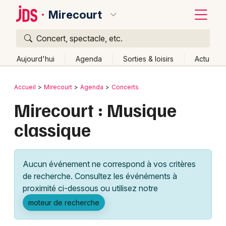
Mirecourt
Concert, spectacle, etc.
Quoi ?
Fermer
Aujourd'hui
Agenda
Sorties & loisirs
Actu
Où ?
Retour
Publier un événement
Accueil
Mirecourt
Agenda
Concerts
Mirecourt et alentours
Vosges (88)
Lorraine
Mirecourt : Musique
Bordeaux
Partout
Près de moi
Changer de lieu
classique
Colmar
Quand ?
Effacer les dates
Lille
Grands événements
Aujourd'hui
Demain
Ce week-end
Autre
Aucun événement ne correspond à vos critères
Lyon
Activité & Expérience
de recherche. Consultez les événéments à
proximité ci-dessous ou utilisez notre
Marseille
Manifestations
moteur de recherche
Mulhouse
Foires & salons