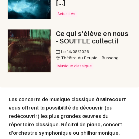
[…]
Actualités
Choisir mes départements
88 - Vosges
Ce qui s'élève en nous
- SOUFFLE collectif
Mon email
Le 14/08/2026
Théâtre du Peuple - Bussang
Je m'abonne
Musique classique
Les concerts de musique classique à
Mirecourt
vous offrent la possibilité de découvrir (ou
redécouvrir) les plus grandes œuvres du
répertoire classique. Récital de piano, concert
d’orchestre symphonique ou philharmonique,