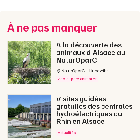
Montpellier
Spectacles
Nantes
À ne pas manquer
Concerts
Nice
Paris
Sports
A la découverte des
animaux d'Alsace au
Strasbourg
Soirées
NaturOparC
Toulouse
NaturOparC - Hunawihr
Sorties famille
Toutes les villes
Zoo et parc animalier
Expos
Visites guidées
Sorties & loisirs
gratuites des centrales
hydroélectriques du
Musique classique dans les Vosges
Rhin en Alsace
Musique classique en Lorraine
Actualités