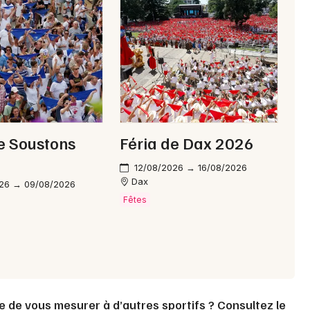
Choisir mes départements
40 - Landes
Mon email
e Soustons
Féria de Dax 2026
Je m'abonne
12/08/2026 → 16/08/2026
Dax
26 → 09/08/2026
Fêtes
e de vous mesurer à d’autres sportifs ? Consultez le