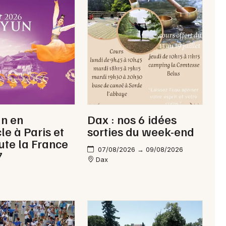
Newsletter des sorties
Artistes en tournée
Actus à Mont-de-Marsan
un en
Dax : nos 6 idées
Magazine à Mont-de-Marsan
le à Paris et
sorties du week-end
ute la France
07/08/2026 → 09/08/2026
7
Dax