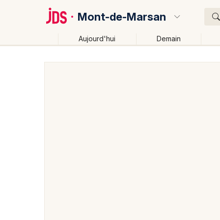
Mont-de-Marsan
Aujourd'hui
Demain
Quoi ?
Où ?
Mont-de-Marsan et alentours
Landes (40)
Aquita
Changer de lieu