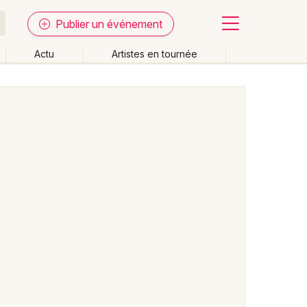
Publier un événement
Actu
Artistes en tournée
Fermer
Effacer les dates
week-end
Autre