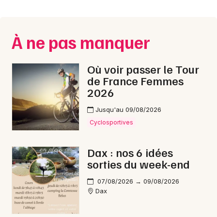
Montpellier
Spectacles
Nantes
À ne pas manquer
Concerts
Nice
Paris
Sports
Où voir passer le Tour
de France Femmes
Strasbourg
Soirées
2026
Toulouse
Jusqu'au 09/08/2026
Sorties famille
Toutes les villes
Cyclosportives
Expos
Dax : nos 6 idées
Sorties & loisirs
sorties du week-end
Musique classique dans les Landes
07/08/2026 → 09/08/2026
Dax
Musique classique en Aquitaine