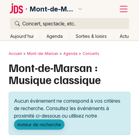
Mont-de-Marsan
Concert, spectacle, etc.
Quoi ?
Fermer
Aujourd'hui
Agenda
Sorties & loisirs
Actu
Où ?
Retour
Publier un événement
Accueil
Mont-de-Marsan
Agenda
Concerts
Mont-de-Marsan et alentours
Landes (40)
Aquitaine
Mont-de-Marsan :
Bordeaux
Partout
Près de moi
Changer de lieu
Musique classique
Colmar
Quand ?
Effacer les dates
Lille
Grands événements
Aujourd'hui
Demain
Ce week-end
Autre
Aucun événement ne correspond à vos critères
Lyon
Activité & Expérience
de recherche. Consultez les événéments à
proximité ci-dessous ou utilisez notre
Marseille
Manifestations
moteur de recherche
Mulhouse
Foires & salons