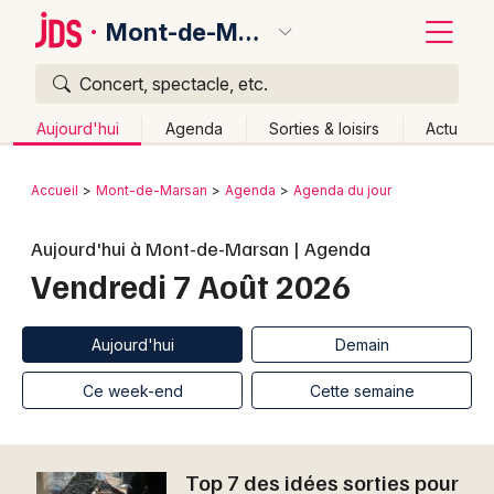
Mont-de-Marsan
Concert, spectacle, etc.
Quoi ?
Fermer
Aujourd'hui
Agenda
Sorties & loisirs
Actu
Où ?
Retour
Publier un événement
Accueil
Mont-de-Marsan
Agenda
Agenda du jour
Mont-de-Marsan et alentours
Landes (40)
Aquitaine
Bordeaux
Aujourd'hui à Mont-de-Marsan | Agenda
Partout
Près de moi
Changer de lieu
Vendredi 7 Août 2026
Colmar
Quand ?
Effacer les dates
Lille
Grands événements
Aujourd'hui
Demain
Ce week-end
Autre
Aujourd'hui
Demain
Lyon
Activité & Expérience
Ce week-end
Cette semaine
Marseille
Manifestations
Mulhouse
Top 7 des idées sorties pour
Foires & salons