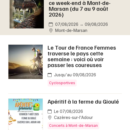
ce week-end à Mont-de-
Montpellier
Marsan (du 7 au 9 août
Spectacles
2026)
Nantes
07/08/2026 → 09/08/2026
Concerts
Nice
Mont-de-Marsan
Paris
Sports
Le Tour de France Femmes
Strasbourg
traverse le pays cette
Soirées
semaine : voici où voir
Toulouse
passer les coureuses
Sorties famille
Toutes les villes
Jusqu'au 09/08/2026
Expos
Cyclosportives
Sorties & loisirs
Apéritif à la ferme du Gioulé
Aujourd'hui dans les Landes
Le 07/08/2026
Cazères-sur-l'Adour
Aujourd'hui en Aquitaine
Concerts à Mont-de-Marsan