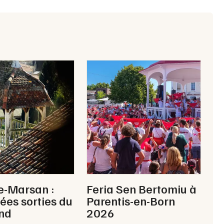
Choisir mes départements
40 - Landes
Mon email
Je m'abonne
e-Marsan :
Feria Sen Bertomiu à
dées sorties du
Parentis-en-Born
nd
2026