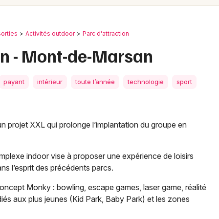
Spectacles
Mulhouse
Concerts
Montpellier
sorties
Activités outdoor
Parc d'attraction
Nantes
Sports
n - Mont-de-Marsan
Nice
Soirées
payant
intérieur
toute l’année
technologie
sport
Paris
Sorties famille
Strasbourg
Expos
 projet XXL qui prolonge l’implantation du groupe en
Toulouse
Sorties & loisirs
Toutes les villes
mplexe indoor vise à proposer une expérience de loisirs
Parc d'attraction dans les Landes
ans l’esprit des précédents parcs.
concept Monky : bowling, escape games, laser game, réalité
Parc d'attraction en Aquitaine
édiés aux plus jeunes (Kid Park, Baby Park) et les zones
Parc d'attraction en Nouvelle-Aquitaine