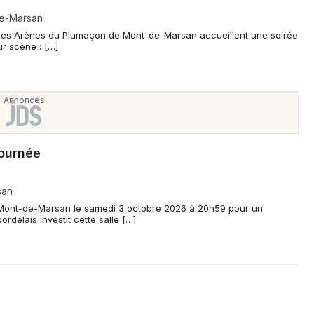
de-Marsan
 les Arènes du Plumaçon de Mont-de-Marsan accueillent une soirée
ur scène : […]
Tournée
san
 Mont-de-Marsan le samedi 3 octobre 2026 à 20h59 pour un
rdelais investit cette salle […]