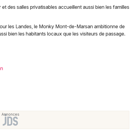
t des salles privatisables accueillent aussi bien les familles
 pour les Landes, le Monky Mont-de-Marsan ambitionne de
Newsletter des sorties
ussi bien les habitants locaux que les visiteurs de passage.
Artistes en tournée
Actus à Mont-de-Marsan
an
Magazine à Mont-de-Marsan