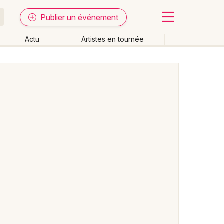
Publier un événement
Actu
Artistes en tournée
Fermer
Effacer les dates
week-end
Autre