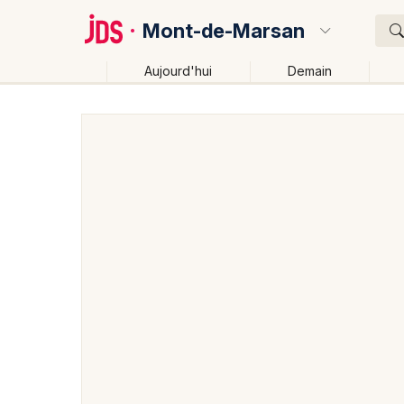
Mont-de-Marsan
Aujourd'hui
Demain
Quoi ?
Où ?
Mont-de-Marsan et alentours
Landes (40)
Aquita
Changer de lieu