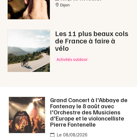
Dijon
Cette semaine en Bourgogne-Franche-Comté
Les 11 plus beaux cols
de France à faire à
Newsletter des sorties
vélo
Artistes en tournée
Activités outdoor
Actus à Montbard
Magazine à Montbard
Grand Concert à l'Abbaye de
Fontenay le 8 août avec
l'Orchestre des Musiciens
d'Europe et le violoncelliste
Pierre Fontenelle
Le 08/08/2026