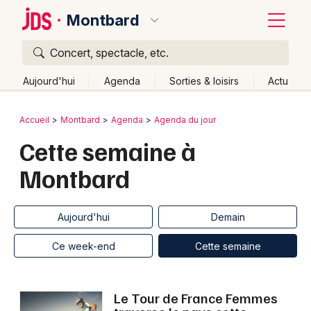
Montbard
Concert, spectacle, etc.
Quoi ?
Fermer
Aujourd'hui
Agenda
Sorties & loisirs
Actu
Où ?
Retour
Publier un événement
Accueil
Montbard
Agenda
Agenda du jour
Montbard et alentours
Côte d'Or (21)
Bourgogne
Cette semaine à
Bordeaux
Partout
Près de moi
Changer de lieu
Montbard
Colmar
Quand ?
Effacer les dates
Lille
Grands événements
Aujourd'hui
Demain
Ce week-end
Autre
Aujourd'hui
Demain
Lyon
Activité & Expérience
Ce week-end
Cette semaine
Marseille
Manifestations
Mulhouse
Le Tour de France Femmes
Foires & salons