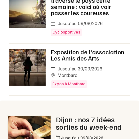
traverse le pays cette
Montpellier
semaine : voici où voir
passer les coureuses
Spectacles
Nantes
Jusqu'au 09/08/2026
Concerts
Nice
Cyclosportives
Paris
Sports
Exposition de l'association
Strasbourg
Les Amis des Arts
Soirées
Toulouse
Jusqu'au 30/09/2026
Sorties famille
Montbard
Toutes les villes
Expos à Montbard
Expos
Sorties & loisirs
Cette semaine en Côte d'Or
Dijon : nos 7 idées
sorties du week-end
Cette semaine en Bourgogne
Jusqu'au 09/08/2026