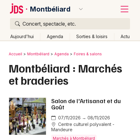
Montbéliard
Concert, spectacle, etc.
Quoi ?
Fermer
Aujourd'hui
Agenda
Sorties & loisirs
Actu
Où ?
Retour
Publier un événement
Accueil
Montbéliard
Agenda
Foires & salons
Montbéliard et alentours
Doubs (25)
Franche-Comté
Montbéliard : Marchés
Bordeaux
Partout
Près de moi
Changer de lieu
et braderies
Colmar
Quand ?
Effacer les dates
Lille
Grands événements
Aujourd'hui
Demain
Ce week-end
Autre
Salon de l'Artisanat et du
Lyon
Goût
Activité & Expérience
Marseille
07/11/2026 → 08/11/2026
Manifestations
Centre culturel polyvalent -
Mulhouse
Mandeure
Foires & salons
Marchés à Montbéliard