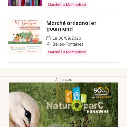
Marchés à Montbéliard
Choisir mes départements
Marché artisanal et
gourmand
25 - Doubs
Le 06/09/2026
Belles-Fontaines
Mon email
Marchés à Montbéliard
Je m'abonne