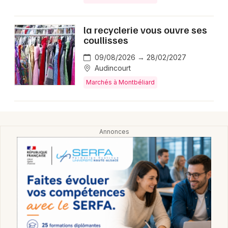
Montpellier
Spectacles
Nantes
la recyclerie vous ouvre ses
coullisses
Concerts
Nice
09/08/2026 → 28/02/2027
Paris
Audincourt
Sports
Marchés à Montbéliard
Strasbourg
Soirées
Toulouse
Sorties famille
Toutes les villes
Expos
Sorties & loisirs
Marchés dans le Doubs
Marchés en Franche-Comté