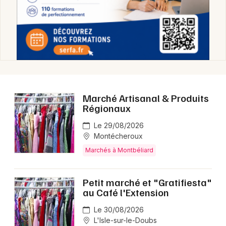
Marchés en Bourgogne-Franche-Comté
Newsletter des sorties
Marché Artisanal & Produits
Artistes en tournée
Régionaux
Actus à Montbéliard
Le 29/08/2026
Montécheroux
Magazine à Montbéliard
Marchés à Montbéliard
Petit marché et "Gratifiesta"
au Café l'Extension
Le 30/08/2026
L'Isle-sur-le-Doubs