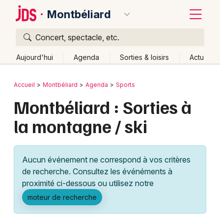
Montbéliard
Concert, spectacle, etc.
Quoi ?
Fermer
Aujourd'hui
Agenda
Sorties & loisirs
Actu
Où ?
Retour
Publier un événement
Accueil
Montbéliard
Agenda
Sports
Montbéliard et alentours
Doubs (25)
Franche-Comté
Montbéliard : Sorties à
Bordeaux
Partout
Près de moi
Changer de lieu
la montagne / ski
Colmar
Quand ?
Effacer les dates
Lille
Grands événements
Aujourd'hui
Demain
Ce week-end
Autre
Aucun événement ne correspond à vos critères
Lyon
Activité & Expérience
de recherche. Consultez les événéments à
proximité ci-dessous ou utilisez notre
Marseille
Manifestations
moteur de recherche
Mulhouse
Foires & salons