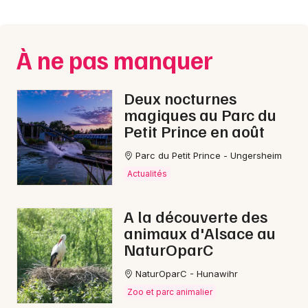
Montpellier
Spectacles
Nantes
À ne pas manquer
Concerts
Nice
Paris
Sports
Deux nocturnes
magiques au Parc du
Strasbourg
Soirées
Petit Prince en août
Toulouse
Parc du Petit Prince - Ungersheim
Sorties famille
Toutes les villes
Actualités
Expos
A la découverte des
Sorties & loisirs
animaux d'Alsace au
NaturOparC
Montagne dans le Doubs
NaturOparC - Hunawihr
Montagne en Franche-Comté
Zoo et parc animalier