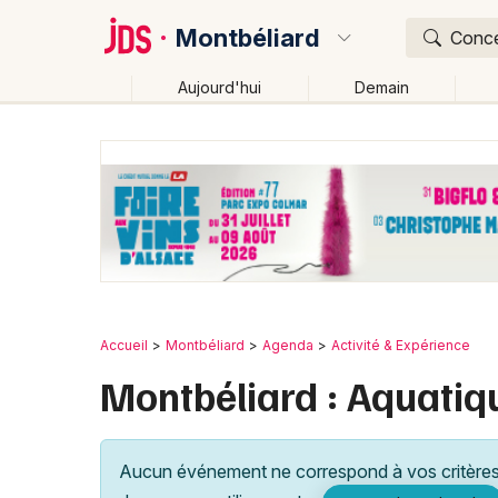
Montbéliard
Concer
Aujourd'hui
Demain
Quoi ?
Où ?
Montbéliard et alentours
Doubs (25)
Franche-Co
Changer de lieu
Accueil
Montbéliard
Agenda
Activité & Expérience
Montbéliard : Aquatiq
Aucun événement ne correspond à vos critères 