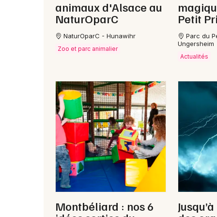
animaux d'Alsace au
magiqu
NaturOparC
Petit P
NaturOparC - Hunawihr
Parc du Pe
Ungersheim
Zoo et parc animalier
Actualités
Montbéliard : nos 6
Jusqu’à