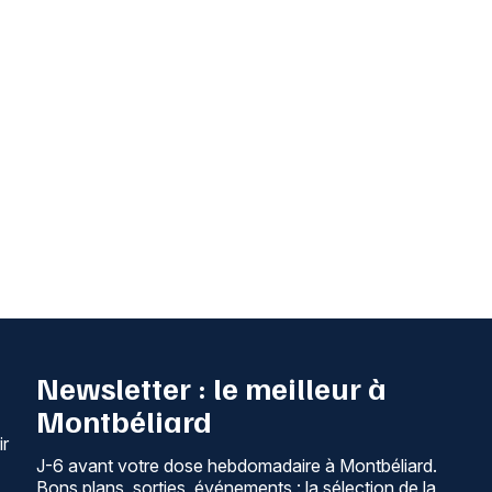
Newsletter : le meilleur à
Montbéliard
ir
J-6 avant votre dose hebdomadaire à Montbéliard.
Bons plans, sorties, événements : la sélection de la