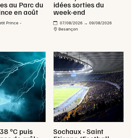
es au Parc du
idées sorties du
Franche-Comté
rince en août
week-end
tit Prince -
07/08/2026 → 09/08/2026
Besançon
Newsletter des sorties
Artistes en tournée
Actus à Montbéliard
Magazine à Montbéliard
 38 °C puis
Sochaux - Saint