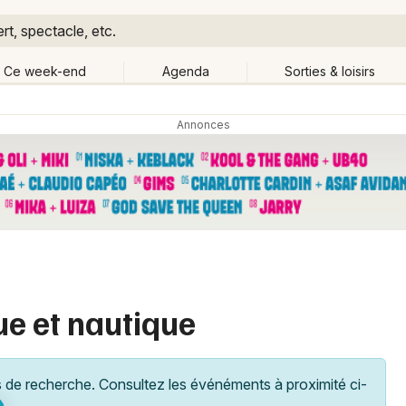
t, spectacle, etc.
Ce week-end
Agenda
Sorties & loisirs
Retour
Publier un événement
Quand ?
Aujourd'hui
Demain
Ce 
mté
Partout
Près de moi
Bordeaux
Grands événements
Colmar
Activité & Expérience
Lille
ue et nautique
Manifestations
Lyon
Foires & salons
Marseille
de recherche. Consultez les événéments à proximité ci-