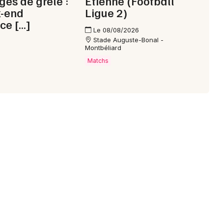
ges de grêle :
Etienne (Football
k-end
Ligue 2)
ce […]
Le 08/08/2026
Choisir mes départements
Stade Auguste-Bonal -
Montbéliard
25 - Doubs
Matchs
Mon email
Je m'abonne