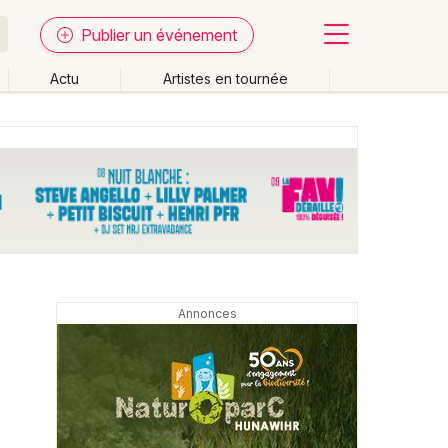
Publier un événement
Actu
Artistes en tournée
Fermer
Effacer les dates
week-end
Autre