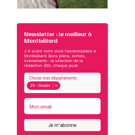
Newsletter : le meilleur à
Montbéliard
J-6 avant votre dose hebdomadaire à
Montbéliard. Bons plans, sorties,
événements : la sélection de la
rédaction JDS, chaque jeudi.
Choisir mes départements
25 - Doubs
Mon email
Je m'abonne