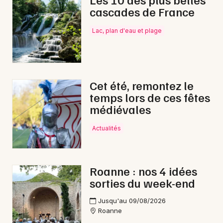
cascades de France
Cirque en Auvergne-Rhône-Alpes
Lac, plan d'eau et plage
Newsletter des sorties
Cet été, remontez le
temps lors de ces fêtes
Artistes en tournée
médiévales
Actus à Montbrison
Actualités
Magazine à Montbrison
Roanne : nos 4 idées
sorties du week-end
Jusqu'au 09/08/2026
Roanne