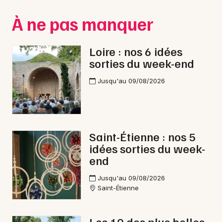
Montpellier
À ne pas manquer
Spectacles
Nantes
Concerts
Nice
Loire : nos 6 idées
sorties du week-end
Paris
Sports
Jusqu'au 09/08/2026
Strasbourg
Soirées
Toulouse
Sorties famille
Toutes les villes
Saint-Étienne : nos 5
Expos
idées sorties du week-
end
Sorties & loisirs
Jusqu'au 09/08/2026
Cirque dans la Loire
Saint-Étienne
Cirque en Rhône-Alpes
Les 10 des plus belles