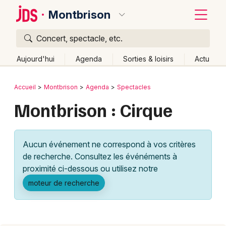
Montbrison
Concert, spectacle, etc.
Quoi ?
Fermer
Aujourd'hui
Agenda
Sorties & loisirs
Actu
Où ?
Retour
Publier un événement
Accueil
Montbrison
Agenda
Spectacles
Montbrison et alentours
Loire (42)
Rhône-Alpes
Montbrison : Cirque
Bordeaux
Partout
Près de moi
Changer de lieu
Colmar
Quand ?
Effacer les dates
Aucun événement ne correspond à vos critères
Lille
Grands événements
Aujourd'hui
Demain
Ce week-end
Autre
de recherche. Consultez les événéments à
Lyon
proximité ci-dessous ou utilisez notre
Activité & Expérience
moteur de recherche
Marseille
Manifestations
Mulhouse
Foires & salons