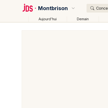
Montbrison
Concer
Aujourd'hui
Demain
Quoi ?
Où ?
Montbrison et alentours
Loire (42)
Rhône-Alpes
Changer de lieu