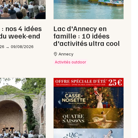
Choisir mes départements
42 - Loire
: nos 4 idées
Lac d'Annecy en
 du week-end
famille : 10 idées
d'activités ultra cool
Mon email
26 → 09/08/2026
Annecy
Activités outdoor
Je m'abonne