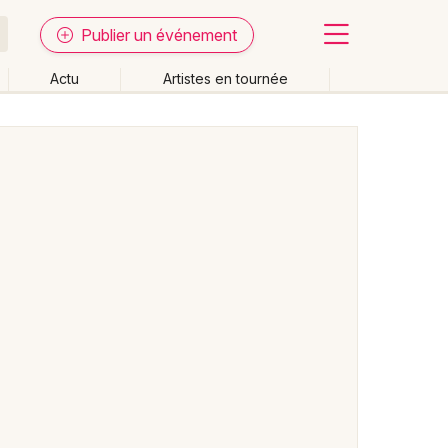
Publier un événement
Actu
Artistes en tournée
Fermer
Effacer les dates
week-end
Autre