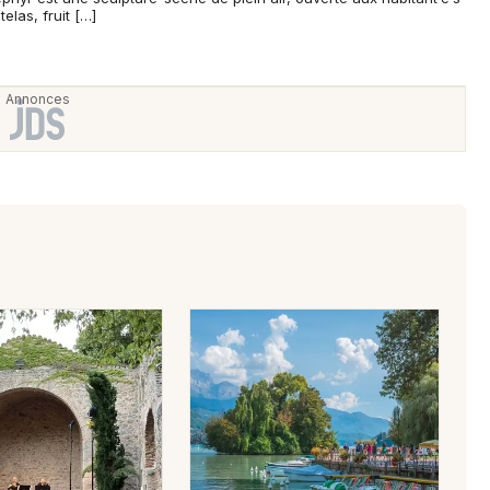
elas, fruit […]
Newsletter des sorties
Artistes en tournée
Actus à Montbrison
Magazine à Montbrison