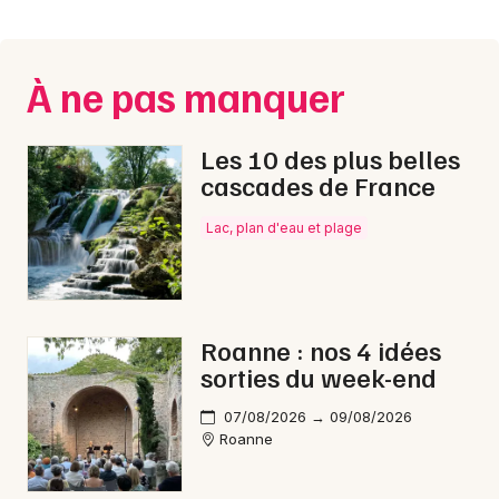
Montpellier
Spectacles
Nantes
À ne pas manquer
Concerts
Nice
Paris
Sports
Les 10 des plus belles
cascades de France
Strasbourg
Soirées
Lac, plan d'eau et plage
Toulouse
Sorties famille
Toutes les villes
Expos
Roanne : nos 4 idées
Sorties & loisirs
sorties du week-end
Fête foraine dans la Loire
07/08/2026 → 09/08/2026
Roanne
Fête foraine en Rhône-Alpes