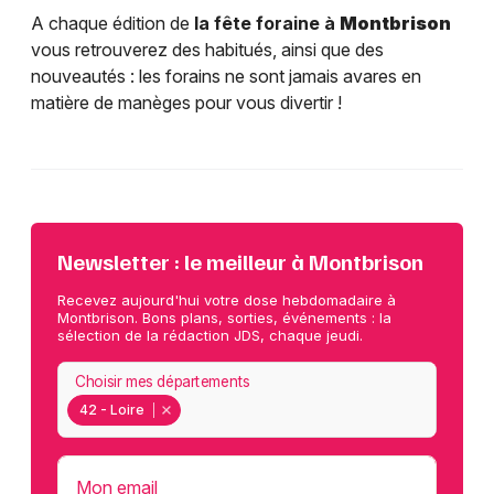
A chaque édition de
la fête foraine à
Montbrison
vous retrouverez des habitués, ainsi que des
nouveautés : les forains ne sont jamais avares en
matière de manèges pour vous divertir !
Newsletter : le meilleur à Montbrison
Recevez aujourd'hui votre dose hebdomadaire à
Montbrison. Bons plans, sorties, événements : la
sélection de la rédaction JDS, chaque jeudi.
Choisir mes départements
42 - Loire
Mon email