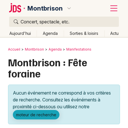
Montbrison
Concert, spectacle, etc.
Quoi ?
Fermer
Aujourd'hui
Agenda
Sorties & loisirs
Actu
Où ?
Retour
Publier un événement
Accueil
Montbrison
Agenda
Manifestations
Montbrison et alentours
Loire (42)
Rhône-Alpes
Montbrison : Fête
Bordeaux
Partout
Près de moi
Changer de lieu
foraine
Colmar
Quand ?
Effacer les dates
Lille
Grands événements
Aujourd'hui
Demain
Ce week-end
Autre
Aucun événement ne correspond à vos critères
Lyon
Activité & Expérience
de recherche. Consultez les événéments à
proximité ci-dessous ou utilisez notre
Marseille
Manifestations
moteur de recherche
Mulhouse
Foires & salons