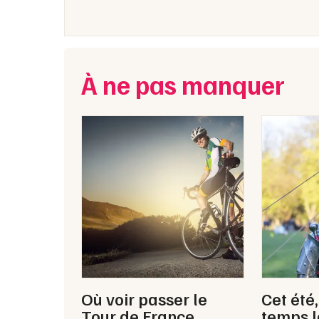
À ne pas manquer
Où voir passer le
Cet été
Tour de France
temps l