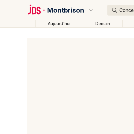
Montbrison
Concer
Aujourd'hui
Demain
Quoi ?
Où ?
Montbrison et alentours
Loire (42)
Rhône-Alpes
Changer de lieu