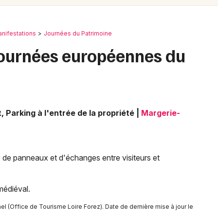
Spectacles
Mulhouse
Concerts
Montpellier
nifestations
Journées du Patrimoine
Nantes
Sports
Journées européennes du
Nice
Soirées
Paris
Sorties famille
Strasbourg
 Parking à l'entrée de la propriété
|
Margerie-
Expos
Toulouse
Sorties & loisirs
Toutes les villes
e de panneaux et d'échanges entre visiteurs et
Journées du Patrimoine dans la Loire
Journées du Patrimoine en Rhône-Alpes
médiéval.
l (Office de Tourisme Loire Forez). Date de dernière mise à jour le
Journées du Patrimoine en Auvergne-