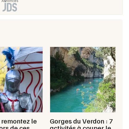
Choisir mes départements
42 - Loire
Mon email
Je m'abonne
, remontez le
Gorges du Verdon : 7
ors de ces
activités à couper le