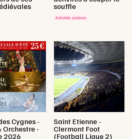
édiévales
souffle
Activités outdoor
des Cygnes -
Saint Etienne -
& Orchestre -
Clermont Foot
e 2026
(Football Ligue 2)