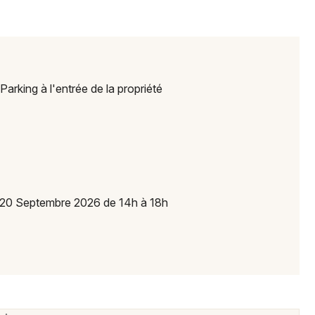
Rhône-Alpes
arking à l'entrée de la propriété
Newsletter des sorties
Artistes en tournée
Actus à Montbrison
Magazine à Montbrison
20 Septembre 2026 de 14h à 18h