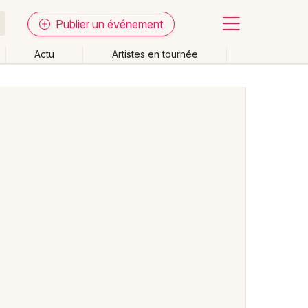
Publier un événement
Actu
Artistes en tournée
Fermer
Effacer les dates
week-end
Autre