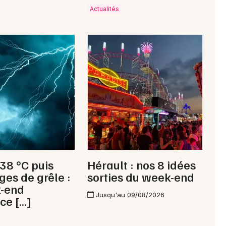
Actualités
Choisir mes départements
34 - Hérault
Mon email
Je m'abonne
 38 °C puis
Hérault : nos 8 idées
ges de grêle :
sorties du week-end
k-end
Jusqu'au 09/08/2026
ce […]