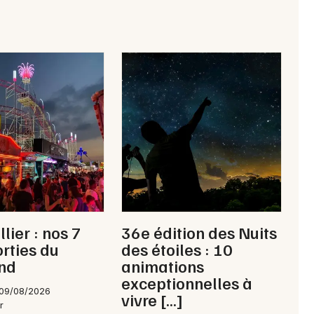
Salle de concert, spectacle en Occitanie
Newsletter des sorties
Artistes en tournée
Actus à Montpellier
Magazine à Montpellier
lier : nos 7
36e édition des Nuits
orties du
des étoiles : 10
nd
animations
exceptionnelles à
 09/08/2026
vivre […]
r