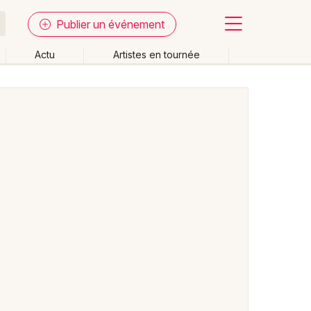
Publier un événement
Actu
Artistes en tournée
Fermer
Effacer les dates
week-end
Autre