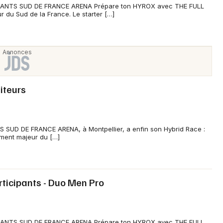
PANTS SUD DE FRANCE ARENA Prépare ton HYROX avec THE FULL
du Sud de la France. Le starter […]
siteurs
 SUD DE FRANCE ARENA, à Montpellier, a enfin son Hybrid Race :
ent majeur du […]
rticipants - Duo Men Pro
PANTS SUD DE FRANCE ARENA Prépare ton HYROX avec THE FULL