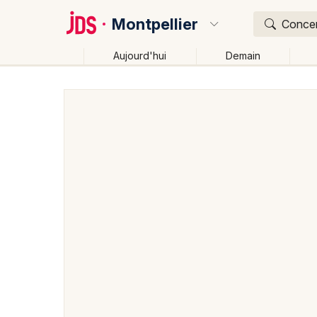
Montpellier
Concert
Aujourd'hui
Demain
Quoi ?
Où ?
Montpellier et alentours
Hérault (34)
Languedoc-
Près de moi
Changer de lieu