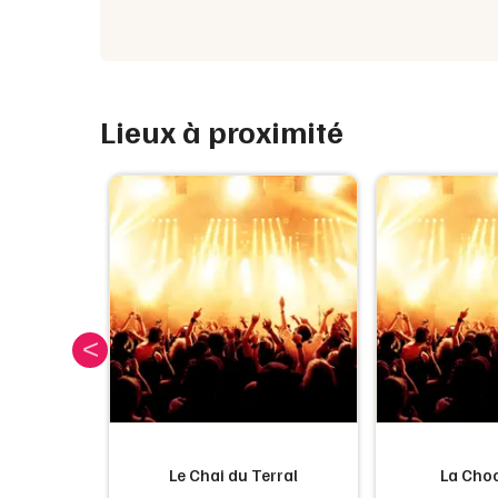
Lieux à proximité
 34
Le Chai du Terral
La Choc