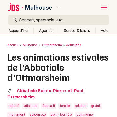
Mulhouse
Concert, spectacle, etc.
Quoi ?
Fermer
Aujourd'hui
Agenda
Sorties & loisirs
Actu
Où ?
Retour
Publier un événement
Accueil
Mulhouse
Ottmarsheim
Actualités
Mulhouse et alentours
Haut-Rhin (68)
Alsace
Les animations estivales
Bordeaux
Partout
Près de moi
Changer de lieu
de l'Abbatiale
Colmar
Quand ?
Effacer les dates
d'Ottmarsheim
Lille
Grands événements
Aujourd'hui
Demain
Ce week-end
Autre
Lyon
Activité & Expérience
Abbatiale Saints-Pierre-et-Paul
|
Ottmarsheim
Marseille
Manifestations
créatif
artistique
éducatif
famille
adultes
gratuit
Mulhouse
Foires & salons
monument
saison été
demi-journée
patrimoine