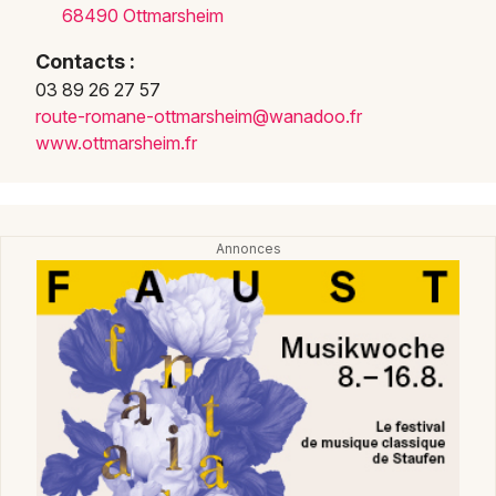
68490 Ottmarsheim
Contacts :
03 89 26 27 57
route
-roma
ne-ot
tmars
heim@
wanad
oo.fr
www.ottmarsheim.fr