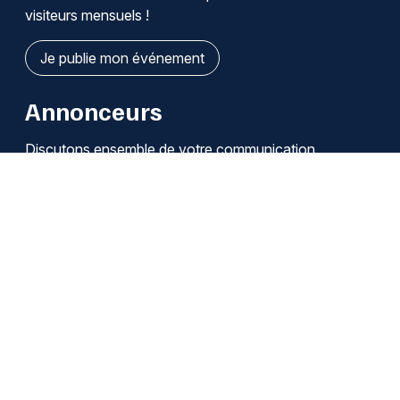
visiteurs mensuels !
Je publie mon événement
Annonceurs
Discutons ensemble de votre communication
Je découvre les solutions
Qui sommes-nous ?
Infos légales / Affiliation
Cookies
Modifier mes choix de cookies
Se désabonner des notifications