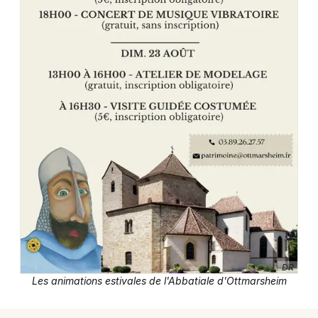
Actualités dans le Grand Est
Jeux concours
Newsletter des sorties
Artistes en tournée
Actus à Mulhouse
Magazine à Mulhouse
DR
Actus tourisme & loisirs
Les animations estivales de l'Abbatiale d'Ottmarsheim
Restaurants