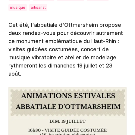
Montpellier
musique
artisanat
Spectacles
Nantes
Cet été, l'abbatiale d'Ottmarsheim propose
Concerts
Nice
deux rendez-vous pour découvrir autrement
Paris
ce monument emblématique du Haut-Rhin :
Sports
visites guidées costumées, concert de
Strasbourg
Soirées
musique vibratoire et atelier de modelage
Toulouse
rythmeront les dimanches 19 juillet et 23
Sorties famille
août.
Toutes les villes
Expos
Sorties & loisirs
Actualités dans le Haut-Rhin
Actualités en Alsace