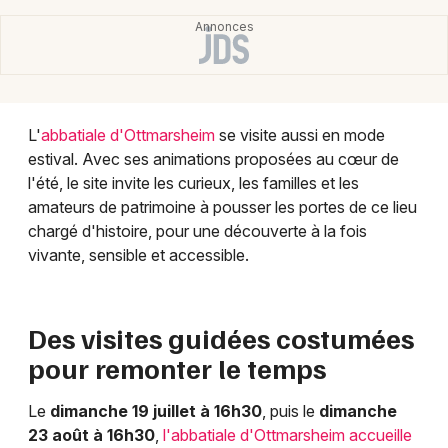
L'
abbatiale d'Ottmarsheim
se visite aussi en mode
estival. Avec ses animations proposées au cœur de
l'été, le site invite les curieux, les familles et les
Choisir mes départements
amateurs de patrimoine à pousser les portes de ce lieu
68 - Haut-Rhin
chargé d'histoire, pour une découverte à la fois
vivante, sensible et accessible.
Mon email
Des visites guidées costumées
Je m'abonne
pour remonter le temps
Le
dimanche 19 juillet à 16h30
, puis le
dimanche
23 août à 16h30
,
l'abbatiale d'Ottmarsheim accueille