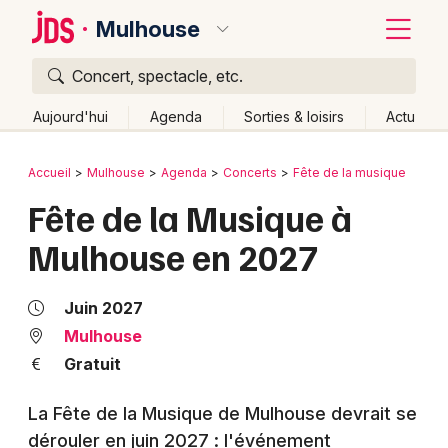
Mulhouse
Concert, spectacle, etc.
Quoi ?
Fermer
Aujourd'hui
Agenda
Sorties & loisirs
Actu
Où ?
Retour
Publier un événement
Accueil
Mulhouse
Agenda
Concerts
Fête de la musique
Mulhouse et alentours
Haut-Rhin (68)
Alsace
Fête de la Musique à
Bordeaux
Partout
Près de moi
Changer de lieu
Mulhouse en 2027
Colmar
Quand ?
Effacer les dates
Lille
Grands événements
Aujourd'hui
Demain
Ce week-end
Autre
Juin 2027
Lyon
Mulhouse
Activité & Expérience
Gratuit
Marseille
Manifestations
La Fête de la Musique de Mulhouse devrait se
Mulhouse
dérouler en juin 2027 : l'événement
Foires & salons