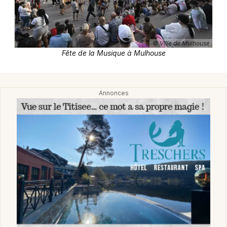
Fête de la musique dans le Grand Est
© Ville de Mulhouse
Fête de la Musique à Mulhouse
Jeux concours
Newsletter des sorties
Artistes en tournée
Actus à Mulhouse
Magazine à Mulhouse
Actus tourisme & loisirs
Restaurants