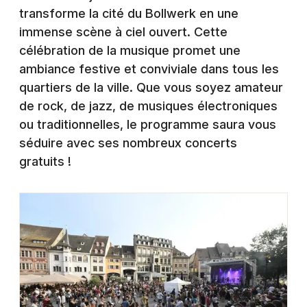
Montpellier
transforme la cité du Bollwerk en une
Spectacles
immense scène à ciel ouvert. Cette
Nantes
célébration de la musique promet une
Concerts
Nice
ambiance festive et conviviale dans tous les
quartiers de la ville. Que vous soyez amateur
Paris
Sports
de rock, de jazz, de musiques électroniques
Strasbourg
ou traditionnelles, le programme saura vous
Soirées
séduire avec ses nombreux concerts
Toulouse
Sorties famille
gratuits !
Toutes les villes
Expos
Sorties & loisirs
Fête de la musique dans le Haut-Rhin
Fête de la musique en Alsace