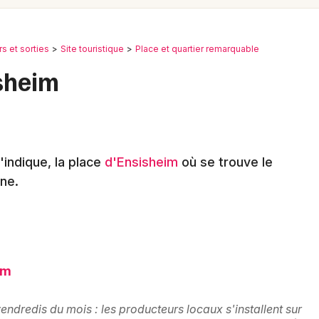
Spectacles
Mulhouse
Concerts
Montpellier
irs et sorties
Site touristique
Place et quartier remarquable
Nantes
Sports
isheim
Nice
Soirées
Paris
Sorties famille
Strasbourg
indique, la place
d'Ensisheim
où se trouve le
Expos
ne.
Toulouse
Sorties & loisirs
Toutes les villes
Place et quartier remarquable dans le
Haut-Rhin
im
Place et quartier remarquable en Alsace
endredis du mois : les producteurs locaux s'installent sur