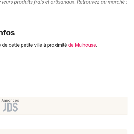
 leurs produits frais et artisanaux. Retrouvez au marché :
Place et quartier remarquable dans le
Grand Est
infos
 de cette petite ville à proximité
de Mulhouse
.
Jeux concours
Newsletter des sorties
Artistes en tournée
Actus à Mulhouse
Magazine à Mulhouse
Actus tourisme & loisirs
Restaurants