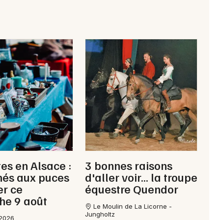
Choisir mes départements
68 - Haut-Rhin
es en Alsace :
3 bonnes raisons
Mon email
hés aux puces
d'aller voir... la troupe
er ce
équestre Quendor
Je m'abonne
he 9 août
Le Moulin de La Licorne -
Jungholtz
/2026