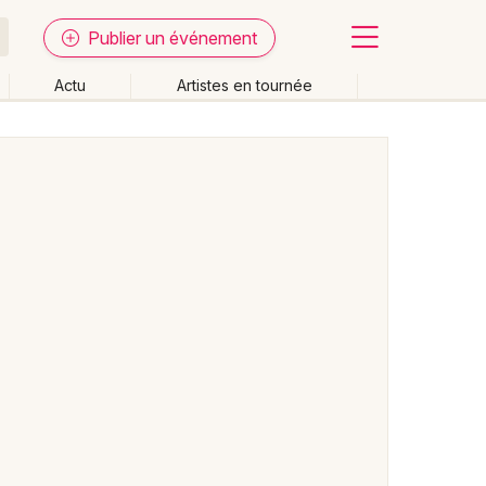
Publier un événement
Actu
Artistes en tournée
Fermer
Effacer les dates
week-end
Autre