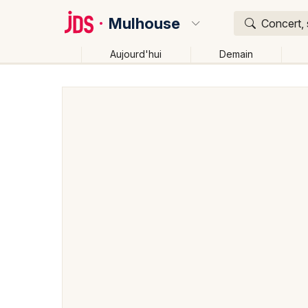
Mulhouse
Concert, 
Aujourd'hui
Demain
Quoi ?
Où ?
Mulhouse et alentours
Haut-Rhin (68)
Alsace
Changer de lieu