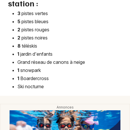
station :
3
pistes vertes
5
pistes bleues
2
pistes rouges
2
pistes noires
8
téléskis
1
jardin d'enfants
Choisir mes départements
Grand réseau de canons à neige
68 - Haut-Rhin
1
snowpark
1
Boardercross
Mon email
Ski nocturne
Je m'abonne