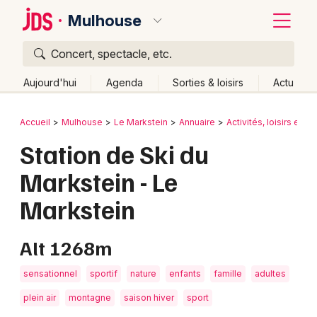
Mulhouse
Concert, spectacle, etc.
Quoi ?
Fermer
Aujourd'hui
Agenda
Sorties & loisirs
Actu
Où ?
Retour
Publier un événement
Accueil
Mulhouse
Le Markstein
Annuaire
Activités, loisirs et so
Mulhouse et alentours
Haut-Rhin (68)
Alsace
Station de Ski du
Bordeaux
Partout
Près de moi
Changer de lieu
Markstein - Le
Colmar
Quand ?
Effacer les dates
Markstein
Lille
Grands événements
Aujourd'hui
Demain
Ce week-end
Autre
Lyon
Alt 1268m
Activité & Expérience
Marseille
sensationnel
sportif
nature
enfants
famille
adultes
Manifestations
Mulhouse
plein air
montagne
saison hiver
sport
Foires & salons