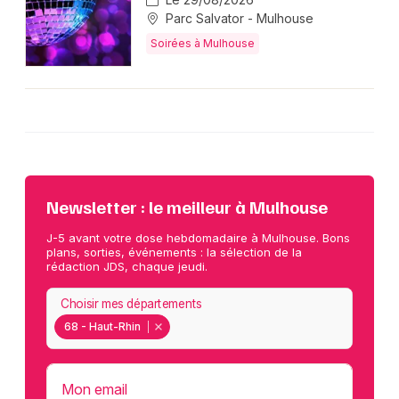
Parc Salvator - Mulhouse
Soirées à Mulhouse
Newsletter : le meilleur à Mulhouse
J-5 avant votre dose hebdomadaire à Mulhouse. Bons
plans, sorties, événements : la sélection de la
rédaction JDS, chaque jeudi.
Choisir mes départements
68 - Haut-Rhin
Mon email