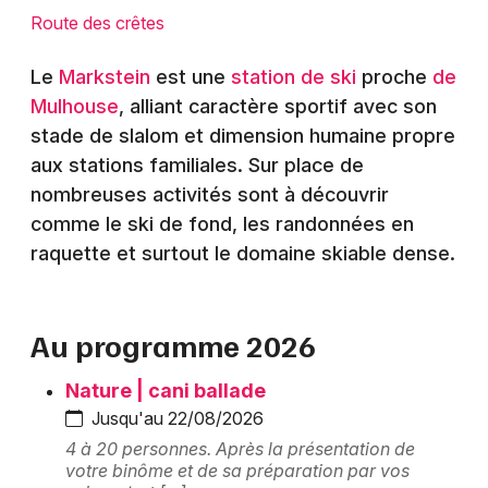
Montpellier
Route des crêtes
Spectacles
Nantes
Le
Markstein
est une
station de ski
proche
de
Concerts
Nice
Mulhouse
, alliant caractère sportif avec son
stade de slalom et dimension humaine propre
Paris
Sports
aux stations familiales. Sur place de
Strasbourg
nombreuses activités sont à découvrir
Soirées
comme le ski de fond, les randonnées en
Toulouse
raquette et surtout le domaine skiable dense.
Sorties famille
Toutes les villes
Expos
Au programme 2026
Sorties & loisirs
Nature | cani ballade
Equipements sportifs dans le Haut-Rhin
Jusqu'au 22/08/2026
4 à 20 personnes. Après la présentation de
Equipements sportifs en Alsace
votre binôme et de sa préparation par vos