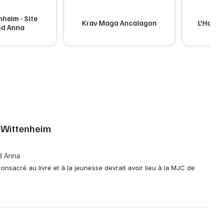
heim - Site
Krav Maga Ancalagon
L'Hach
nd Anna
 Wittenheim
d Anna
nsacré au livre et à la jeunesse devrait avoir lieu à la MJC de