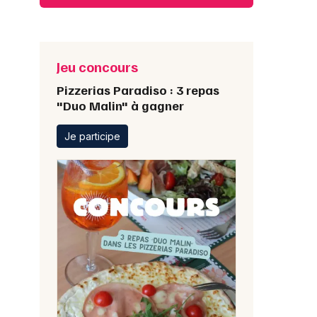
Jeu concours
Pizzerias Paradiso : 3 repas
"Duo Malin" à gagner
Je participe