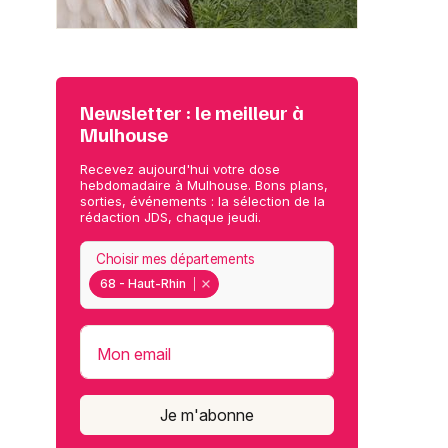
Newsletter : le meilleur à
Mulhouse
Recevez aujourd'hui votre dose
hebdomadaire à Mulhouse. Bons plans,
sorties, événements : la sélection de la
rédaction JDS, chaque jeudi.
Choisir mes départements
68 - Haut-Rhin
Mon email
Je m'abonne