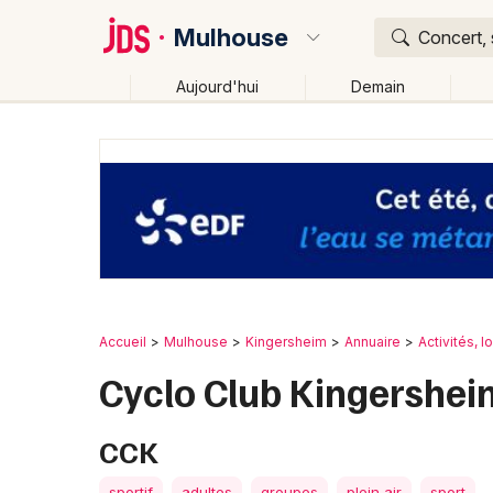
Mulhouse
Concert, 
Aujourd'hui
Demain
Quoi ?
Où ?
Mulhouse et alentours
Haut-Rhin (68)
Alsace
Changer de lieu
Accueil
Mulhouse
Kingersheim
Annuaire
Activités, lo
Cyclo Club Kingershei
CCK
sportif
adultes
groupes
plein air
sport