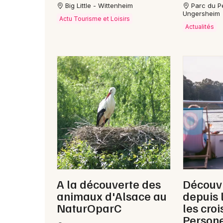
Big Little - Wittenheim
Parc du Pe
Ungersheim
Actu Tourisme et Loisirs
Actualités
A la découverte des
Découvr
animaux d'Alsace au
depuis 
NaturOparC
les croi
Persone