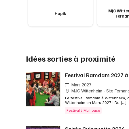
MJC Witten
g Chun
Hapik
Ferna
Idées sorties à proximité
Festival Ramdam 2027 à
Mars 2027
MJC Wittenheim - Site Fernan
Le festival Ramdam à Wittenheim, co
Wittenheim en Mars 2027 ! Du […]
Festival à Mulhouse
Soirée Guinguette 2026