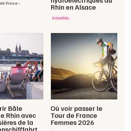
tit Prince -
Rhin en Alsace
Actualités
Choisir mes départements
68 - Haut-Rhin
Mon email
Je m'abonne
ir Bâle
Où voir passer le
le Rhin avec
Tour de France
sières de la
Femmes 2026
nschifffahrt