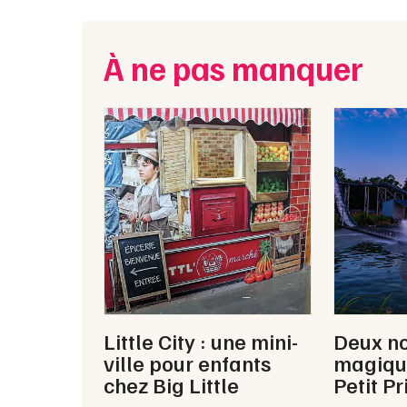
À ne pas manquer
Little City : une mini-
Deux n
ville pour enfants
magiqu
chez Big Little
Petit P