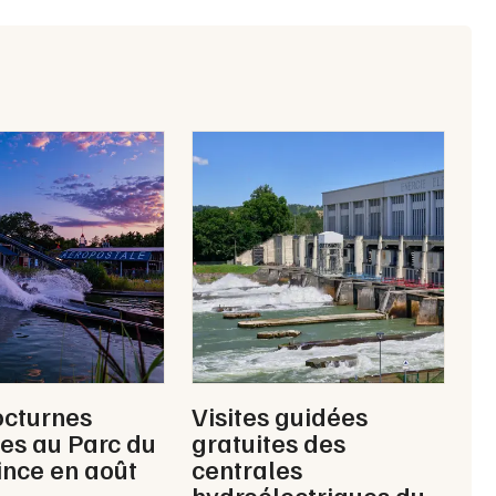
Jeux concours
Newsletter des sorties
Artistes en tournée
Actus à Mulhouse
Magazine à Mulhouse
Actus tourisme & loisirs
octurnes
Visites guidées
es au Parc du
gratuites des
Restaurants
rince en août
centrales
hydroélectriques du