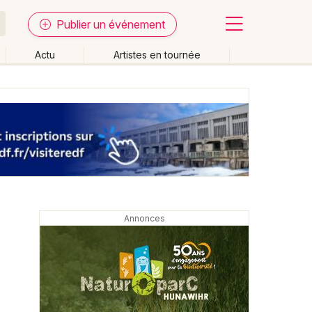
Publier un événement
Actu
Artistes en tournée
Fermer
Effacer les dates
week-end
Autre