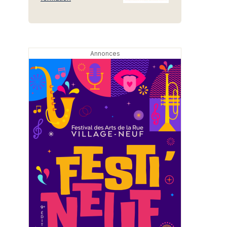
e Prise Mulhouse
Shaolin Young Chun