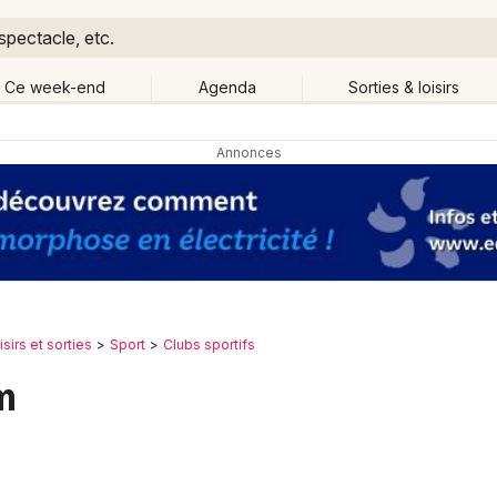
spectacle, etc.
Ce week-end
Agenda
Sorties & loisirs
Retour
Publier un événement
Quand ?
Aujourd'hui
Demain
Ce 
Partout
Près de moi
Bordeaux
Grands événements
Colmar
Activité & Expérience
isirs et sorties
Sport
Clubs sportifs
Lille
m
Manifestations
Lyon
Foires & salons
Marseille