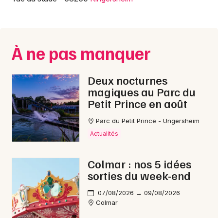
Equipements sportifs dans le Grand Est
À ne pas manquer
Jeux concours
Deux nocturnes
magiques au Parc du
Newsletter des sorties
Petit Prince en août
Artistes en tournée
Parc du Petit Prince - Ungersheim
Actualités
Actus à Mulhouse
Colmar : nos 5 idées
Magazine à Mulhouse
sorties du week-end
Actus tourisme & loisirs
07/08/2026 → 09/08/2026
Colmar
Restaurants