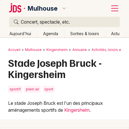
Mulhouse
Concert, spectacle, etc.
Quoi ?
Fermer
Aujourd'hui
Agenda
Sorties & loisirs
Actu
Où ?
Retour
Publier un événement
Accueil
Mulhouse
Kingersheim
Annuaire
Activités, loisirs et so
Mulhouse et alentours
Haut-Rhin (68)
Alsace
Stade Joseph Bruck -
Bordeaux
Partout
Près de moi
Changer de lieu
Kingersheim
Colmar
Quand ?
Effacer les dates
Lille
Grands événements
Aujourd'hui
Demain
Ce week-end
Autre
sportif
plein air
sport
Lyon
Activité & Expérience
Le stade Joseph Bruck est l'un des principaux
Marseille
aménagements sportifs de
Kingersheim
.
Manifestations
Mulhouse
Foires & salons