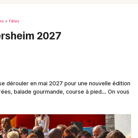
Spectacles
Mulhouse
Concerts
Montpellier
ons
Fêtes
Nantes
Sports
ersheim 2027
Nice
Soirées
Paris
Sorties famille
Strasbourg
Expos
Toulouse
se dérouler en mai 2027 pour une nouvelle édition
Sorties & loisirs
ées, balade gourmande, course à pied... On vous
Toutes les villes
Fêtes dans le Haut-Rhin
Fêtes en Alsace
Fêtes dans le Grand Est