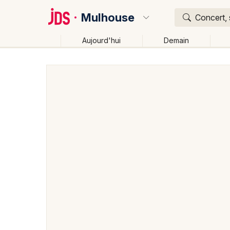
Mulhouse
Concert, 
Aujourd'hui
Demain
Quoi ?
Où ?
Mulhouse et alentours
Haut-Rhin (68)
Alsace
Changer de lieu