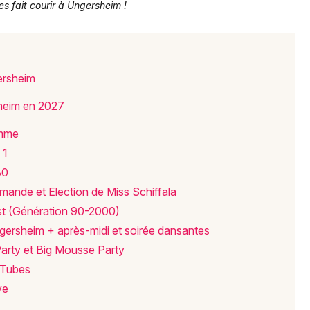
es fait courir à Ungersheim !
ersheim
sheim en 2027
amme
Choisir mes départements
 1
68 - Haut-Rhin
80
ande et Election de Miss Schiffala
Mon email
st (Génération 90-2000)
gersheim + après-midi et soirée dansantes
Je m'abonne
arty et Big Mousse Party
 Tubes
ve