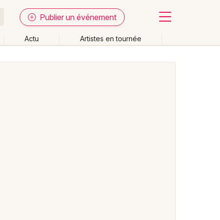
Publier un événement
Actu
Artistes en tournée
Fermer
Effacer les dates
week-end
Autre