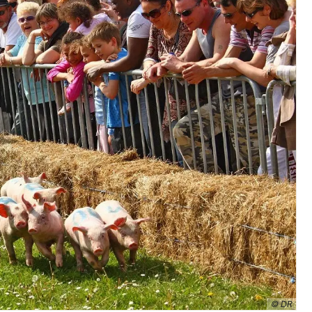
Jeux concours
Newsletter des sorties
Artistes en tournée
Actus à Mulhouse
Magazine à Mulhouse
Actus tourisme & loisirs
Restaurants
© DR