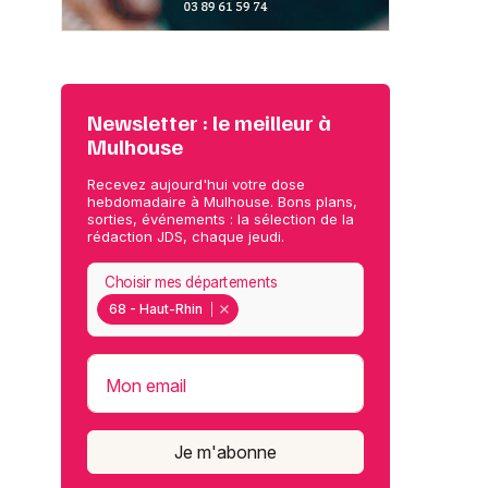
Newsletter : le meilleur à
Mulhouse
Recevez aujourd'hui votre dose
hebdomadaire à Mulhouse. Bons plans,
sorties, événements : la sélection de la
rédaction JDS, chaque jeudi.
Choisir mes départements
68 - Haut-Rhin
Mon email
Je m'abonne