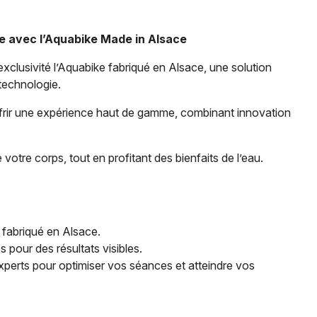
Spectacles
Mulhouse
Concerts
Montpellier
e avec l’Aquabike Made in Alsace
Nantes
xclusivité l’Aquabike fabriqué en Alsace, une solution
Sports
 technologie.
Nice
Soirées
rir une expérience haut de gamme, combinant innovation
Paris
Sorties famille
Strasbourg
otre corps, tout en profitant des bienfaits de l’eau.
Expos
Toulouse
Sorties & loisirs
Toutes les villes
t fabriqué en Alsace.
Sports dans le Haut-Rhin
our des résultats visibles.
perts pour optimiser vos séances et atteindre vos
Sports en Alsace
Sports dans le Grand Est