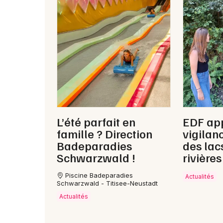
L’été parfait en
EDF app
famille ? Direction
vigilan
Badeparadies
des lac
Schwarzwald !
rivières
Piscine Badeparadies
Actualités
Schwarzwald - Titisee-Neustadt
Actualités