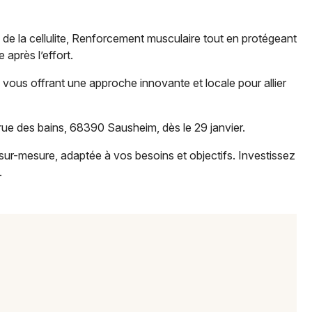
 de la cellulite, Renforcement musculaire tout en protégeant
après l’effort.
Jeux concours
 vous offrant une approche innovante et locale pour allier
Newsletter des sorties
ue des bains, 68390 Sausheim, dès le 29 janvier.
Artistes en tournée
ur-mesure, adaptée à vos besoins et objectifs. Investissez
.
Actus à Mulhouse
Magazine à Mulhouse
Actus tourisme & loisirs
Restaurants