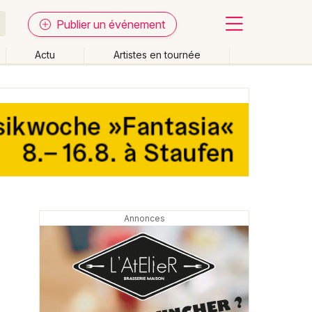
Publier un événement
Actu
Artistes en tournée
Fermer
Effacer les dates
week-end
Autre