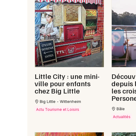
Little City : une mini-
Découvr
ville pour enfants
depuis 
chez Big Little
les croi
Persone
Big Little - Wittenheim
Bâle
Actu Tourisme et Loisirs
Actualités