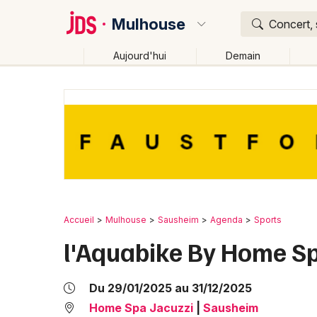
Mulhouse
Concert, 
Aujourd'hui
Demain
Quoi ?
Où ?
Mulhouse et alentours
Haut-Rhin (68)
Alsace
Changer de lieu
Accueil
Mulhouse
Sausheim
Agenda
Sports
l'Aquabike By Home S
Du 29/01/2025 au 31/12/2025
Home Spa Jacuzzi
|
Sausheim