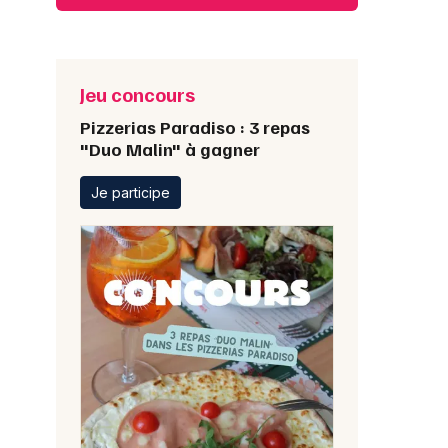
Jeu concours
Pizzerias Paradiso : 3 repas
"Duo Malin" à gagner
Je participe