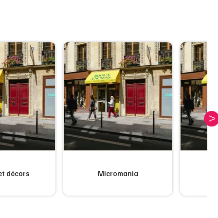
et décors
Micromania
Fl