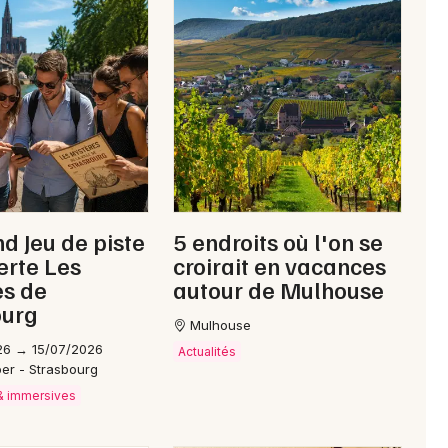
Jeux concours
Newsletter des sorties
Artistes en tournée
 Jeu de piste
5 endroits où l'on se
Actus à Mulhouse
erte Les
croirait en vacances
es de
autour de Mulhouse
Magazine à Mulhouse
ourg
Mulhouse
Actus tourisme & loisirs
26 → 15/07/2026
Actualités
ber - Strasbourg
Restaurants
 & immersives