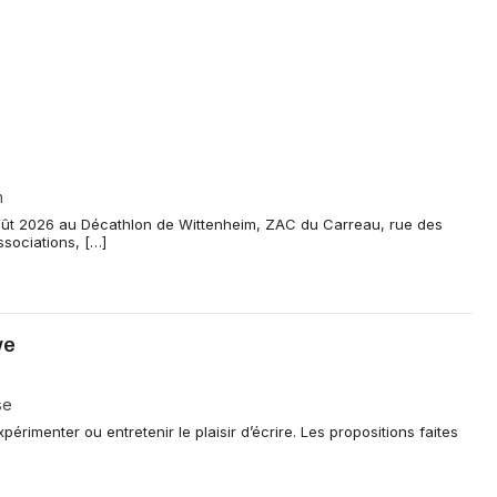
m
 août 2026 au Décathlon de Wittenheim, ZAC du Carreau, rue des
sociations, […]
ve
se
imenter ou entretenir le plaisir d’écrire. Les propositions faites