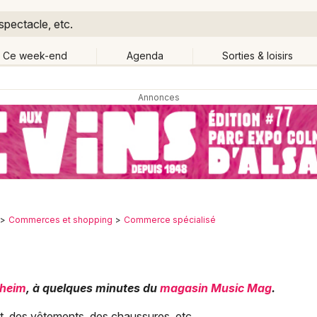
spectacle, etc.
Ce week-end
Agenda
Sorties & loisirs
Retour
Publier un événement
Quand ?
Aujourd'hui
Demain
Ce 
Partout
Près de moi
Bordeaux
Grands événements
Colmar
Activité & Expérience
Commerces et shopping
Commerce spécialisé
Lille
Manifestations
Lyon
Foires & salons
nheim
, à quelques minutes du
magasin Music Mag
.
Marseille
, des vêtements, des chaussures, etc.