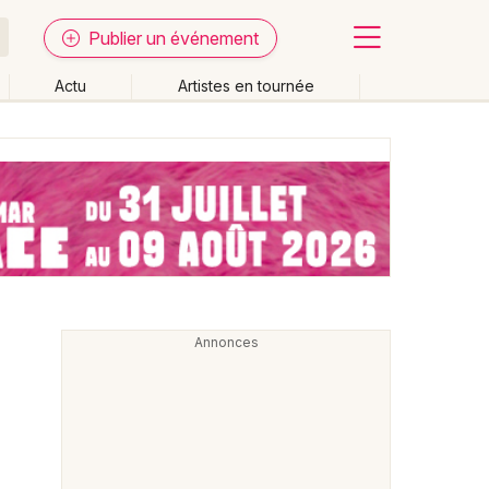
Publier un événement
Actu
Artistes en tournée
Fermer
Effacer les dates
week-end
Autre