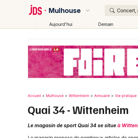
Mulhouse
Concert, 
Aujourd'hui
Demain
Quoi ?
Où ?
Mulhouse et alentours
Haut-Rhin (68)
Alsace
Changer de lieu
Accueil
Mulhouse
Wittenheim
Annuaire
Vie pratique
Quai 34 - Wittenheim
Le magasin de sport Quai 34 se situe
à Witte
Le magasin propose de nombreux articles de sport