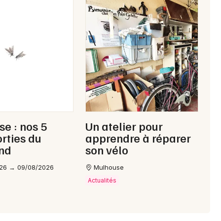
Choisir mes départements
68 - Haut-Rhin
e : nos 5
Un atelier pour
orties du
apprendre à réparer
Mon email
nd
son vélo
26 → 09/08/2026
Mulhouse
Je m'abonne
Actualités