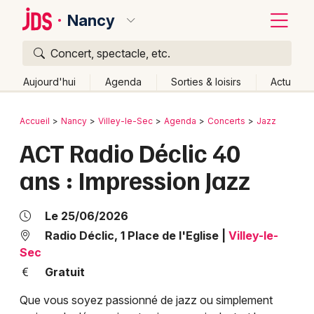
Nancy
Concert, spectacle, etc.
Quoi ?
Fermer
Aujourd'hui
Agenda
Sorties & loisirs
Actu
Où ?
Retour
Publier un événement
Accueil
Nancy
Villey-le-Sec
Agenda
Concerts
Jazz
Nancy et alentours
Meurthe-et-Moselle (54)
Lorraine
ACT Radio Déclic 40
Bordeaux
Partout
Près de moi
Changer de lieu
ans : Impression Jazz
Colmar
Quand ?
Effacer les dates
Lille
Grands événements
Aujourd'hui
Demain
Ce week-end
Autre
Le 25/06/2026
Lyon
Radio Déclic, 1 Place de l'Eglise
|
Villey-le-
Activité & Expérience
Sec
Marseille
Gratuit
Manifestations
Mulhouse
Que vous soyez passionné de jazz ou simplement
Foires & salons