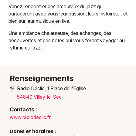
Venez rencontrer des amoureux du jazz qui
Jazz dans le Grand Est
partageront avec vous leur passion, leurs histoires… et
bien sûr leur musique en live.
Une ambiance chaleureuse, des échanges, des
découvertes et des notes qui vous feront voyager au
Newsletter des sorties
rythme du jazz.
Artistes en tournée
Actus à Nancy
Renseignements
Magazine à Nancy
Radio Déclic, 1 Place de l'Eglise
54840 Villey-le-Sec
Contacts :
www.radiodeclic.fr
Dates et horaires :