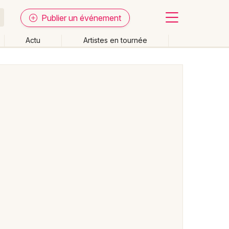
Publier un événement
Actu
Artistes en tournée
Fermer
Effacer les dates
week-end
Autre