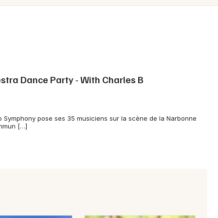
Spectacles
Mulhouse
Concerts
Montpellier
Nantes
Sports
Nice
Soirées
stra Dance Party - With Charles B
Paris
Sorties famille
Strasbourg
Expos
tro Symphony pose ses 35 musiciens sur la scène de la Narbonne
Toulouse
ommun […]
Sorties & loisirs
Toutes les villes
Electro dans l' Aude
Electro en Languedoc-Roussillon
Electro en Occitanie