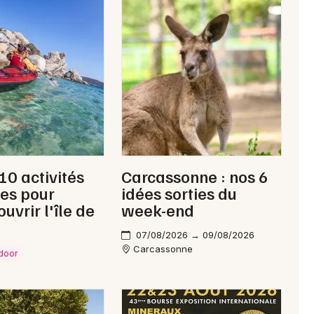
Newsletter des sorties
Artistes en tournée
Actus à Narbonne
10 activités
Carcassonne : nos 6
Magazine à Narbonne
es pour
idées sorties du
uvrir l'île de
week-end
07/08/2026 → 09/08/2026
Carcassonne
tdoor