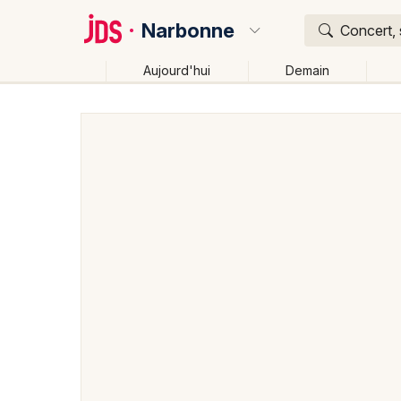
Narbonne
Concert, 
Aujourd'hui
Demain
Quoi ?
Où ?
Narbonne et alentours
Aude (11)
Languedoc-Rous
Près de moi
Changer de lieu