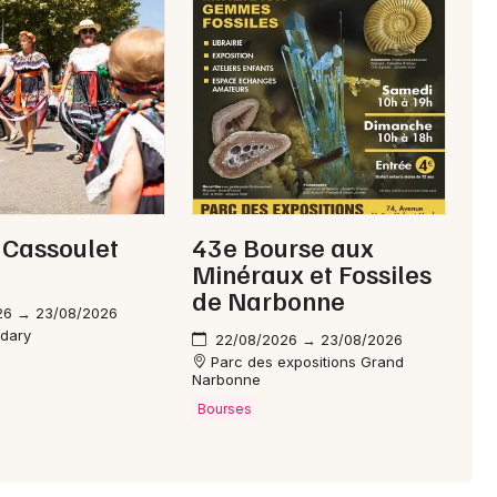
Choisir mes départements
11 - Aude
Mon email
Je m'abonne
 Cassoulet
43e Bourse aux
Minéraux et Fossiles
de Narbonne
26 → 23/08/2026
udary
22/08/2026 → 23/08/2026
Parc des expositions Grand
Narbonne
Bourses