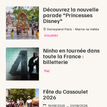
Fêtes en Occitanie
Découvrez la nouvelle
parade "Princesses
Disney"
Disneyland Paris - Marne-la-Vallée
Newsletter des sorties
Actualités
Artistes en tournée
Ninho en tournée dans
toute la France :
Actus à Narbonne
billetterie
Magazine à Narbonne
Rap
Fête du Cassoulet
2026
19/08/2026 → 23/08/2026