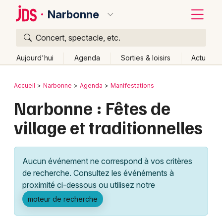
Narbonne
Concert, spectacle, etc.
Quoi ?
Fermer
Aujourd'hui
Agenda
Sorties & loisirs
Actu
Où ?
Retour
Publier un événement
Accueil
Narbonne
Agenda
Manifestations
Narbonne et alentours
Aude (11)
Narbonne : Fêtes de
Bordeaux
Languedoc-Roussillon
Partout
Près de moi
village et traditionnelles
Changer de lieu
Colmar
Quand ?
Effacer les dates
Lille
Grands événements
Aujourd'hui
Demain
Ce week-end
Autre
Aucun événement ne correspond à vos critères
Lyon
Activité & Expérience
de recherche. Consultez les événéments à
proximité ci-dessous ou utilisez notre
Marseille
Manifestations
moteur de recherche
Mulhouse
Foires & salons