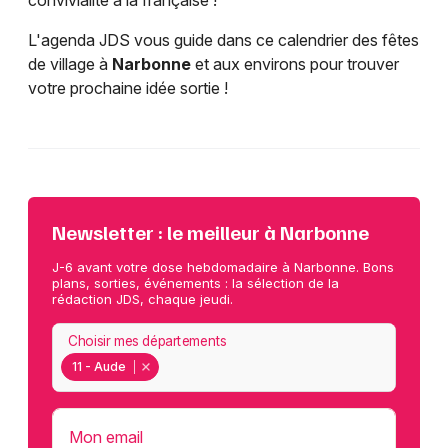
convivialité à la française !
L'agenda JDS vous guide dans ce calendrier des fêtes
de village à
Narbonne
et aux environs pour trouver
votre prochaine idée sortie !
Newsletter : le meilleur à Narbonne
J-6 avant votre dose hebdomadaire à Narbonne. Bons
plans, sorties, événements : la sélection de la
rédaction JDS, chaque jeudi.
Choisir mes départements
11 - Aude
Mon email