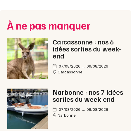
Montpellier
Spectacles
Nantes
À ne pas manquer
Concerts
Nice
Paris
Sports
Carcassonne : nos 6
idées sorties du week-
Strasbourg
Soirées
end
Toulouse
07/08/2026 → 09/08/2026
Sorties famille
Carcassonne
Toutes les villes
Expos
Narbonne : nos 7 idées
Sorties & loisirs
sorties du week-end
Fêtes dans l' Aude
07/08/2026 → 09/08/2026
Narbonne
Fêtes en Languedoc-Roussillon