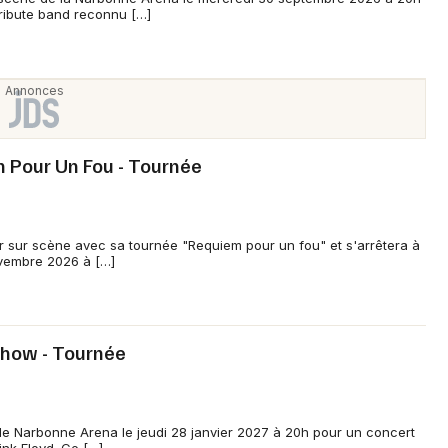
tribute band reconnu […]
Newsletter des sorties
Artistes en tournée
 Pour Un Fou - Tournée
Actus à Narbonne
ur sur scène avec sa tournée "Requiem pour un fou" et s'arrêtera à
Magazine à Narbonne
vembre 2026 à […]
Show - Tournée
e de Narbonne Arena le jeudi 28 janvier 2027 à 20h pour un concert