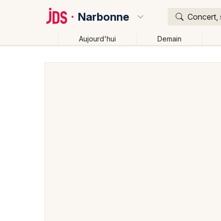
Narbonne
Concert, 
Aujourd'hui
Demain
Quoi ?
Où ?
Narbonne et alentours
Aude (11)
Languedoc-Rous
Près de moi
Changer de lieu