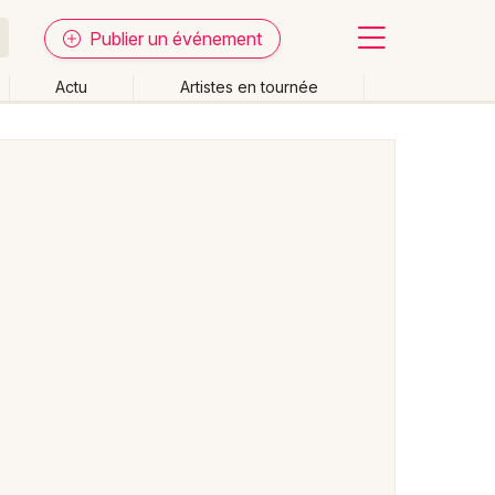
Publier un événement
Actu
Artistes en tournée
Fermer
Effacer les dates
week-end
Autre