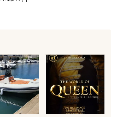
ink Floyd. Ce […]
Choisir mes départements
11 - Aude
Mon email
Je m'abonne