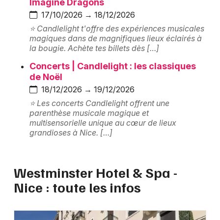
Hôtel et hébergement en Provence-Alpes-
Imagine Dragons
Côte-d'Azur
17/10/2026 → 18/12/2026
⭐ Candlelight t'offre des expériences musicales
magiques dans de magnifiques lieux éclairés à
la bougie. Achète tes billets dès […]
Concerts | Candlelight : les classiques
Newsletter des sorties
de Noël
18/12/2026 → 19/12/2026
Artistes en tournée
⭐ Les concerts Candlelight offrent une
parenthèse musicale magique et
Actus à Nice
multisensorielle unique au cœur de lieux
grandioses à Nice. […]
Magazine à Nice
Westminster Hotel & Spa -
Nice : toute les infos