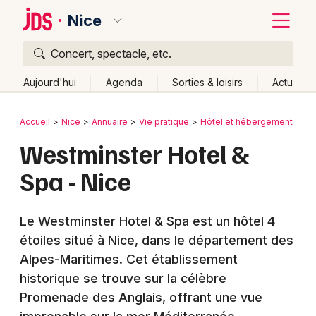
Nice
Concert, spectacle, etc.
Quoi ?
Fermer
Aujourd'hui
Agenda
Sorties & loisirs
Actu
Où ?
Retour
Publier un événement
Accueil
Nice
Annuaire
Vie pratique
Hôtel et hébergement
Nice et alentours
Alpes-Maritimes (06)
Westminster Hotel &
Bordeaux
Provence-Alpes-Côte-d'Azur
Partout
Près de moi
Spa - Nice
Changer de lieu
Colmar
Quand ?
Effacer les dates
Lille
Grands événements
Le Westminster Hotel & Spa est un hôtel 4
Aujourd'hui
Demain
Ce week-end
Autre
Lyon
étoiles situé à Nice, dans le département des
Activité & Expérience
Alpes-Maritimes. Cet établissement
Marseille
Manifestations
historique se trouve sur la célèbre
Mulhouse
Promenade des Anglais, offrant une vue
Foires & salons