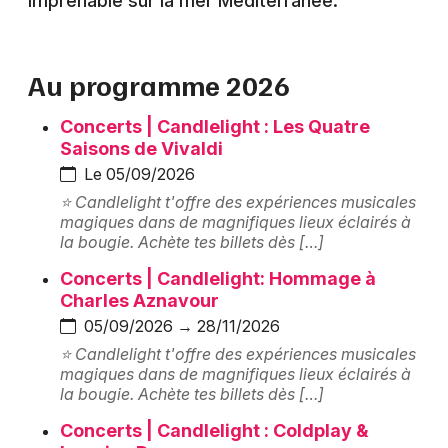
imprenable sur la mer Méditerranée.
Montpellier
Spectacles
Nantes
Au programme 2026
Concerts
Nice
Concerts | Candlelight : Les Quatre
Paris
Sports
Saisons de Vivaldi
Strasbourg
Le 05/09/2026
Soirées
⭐ Candlelight t'offre des expériences musicales
Toulouse
magiques dans de magnifiques lieux éclairés à
Sorties famille
la bougie. Achète tes billets dès […]
Toutes les villes
Concerts | Candlelight: Hommage à
Expos
Charles Aznavour
05/09/2026 → 28/11/2026
Sorties & loisirs
⭐ Candlelight t'offre des expériences musicales
magiques dans de magnifiques lieux éclairés à
Hôtel et hébergement dans les Alpes-
la bougie. Achète tes billets dès […]
Maritimes
Concerts | Candlelight : Coldplay &