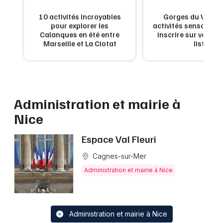
10 activités incroyables
Gorges du Verdon
pour explorer les
activités sensationn
Calanques en été entre
inscrire sur votre 
Marseille et La Ciotat
list
Newsletter des sorties
Artistes en tournée
Actus à Nice
Administration et mairie à
Nice
Magazine à Nice
Espace Val Fleuri
Cagnes-sur-Mer
Administration et mairie à Nice
Administration et mairie à Nice