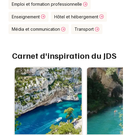
Montpellier
Emploi et formation professionnelle
Spectacles
Nantes
Enseignement
Hôtel et hébergement
Concerts
Nice
Média et communication
Transport
Paris
Sports
Strasbourg
Carnet d'inspiration du JDS
Soirées
Toulouse
Sorties famille
Toutes les villes
Expos
Sorties & loisirs
Vie pratique dans les Alpes-Maritimes
Vie pratique en Provence-Alpes-Côte-d'Azur