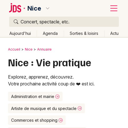
Nice
Concert, spectacle, etc.
Quoi ?
Fermer
Aujourd'hui
Agenda
Sorties & loisirs
Actu
Où ?
Retour
Publier un événement
Accueil
Nice
Annuaire
Nice et alentours
Alpes-Maritimes (06)
Nice : Vie pratique
Bordeaux
Provence-Alpes-Côte-d'Azur
Partout
Près de moi
Changer de lieu
Colmar
Explorez, apprenez, découvrez.
Quand ?
Effacer les dates
Lille
Votre prochaine activité coup de ❤️ est ici.
Grands événements
Aujourd'hui
Demain
Ce week-end
Autre
Lyon
Administration et mairie
Activité & Expérience
Marseille
Artiste de musique et du spectacle
Manifestations
Mulhouse
Commerces et shopping
Foires & salons