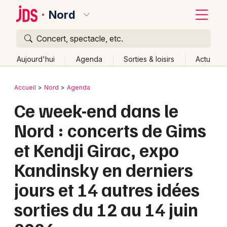
Nord
Concert, spectacle, etc.
Quoi ?
Fermer
Aujourd'hui
Agenda
Sorties & loisirs
Actu
Où ?
Retour
Publier un événement
Accueil
Nord
Agenda
Nord (59)
Nord-Pas-de-Calais
Partout
Près de moi
Ce week-end dans le
Bordeaux
Changer de lieu
Nord : concerts de Gims
Colmar
Quand ?
Effacer les dates
et Kendji Girac, expo
Lille
Grands événements
Aujourd'hui
Demain
Ce week-end
Autre
Kandinsky en derniers
Lyon
Activité & Expérience
jours et 14 autres idées
Marseille
Manifestations
sorties du 12 au 14 juin
Mulhouse
Foires & salons