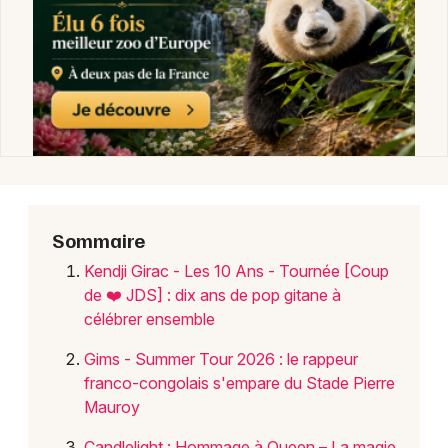
Choisir mes départements
59 - Nord
Mon email
Je m'abonne
Sommaire
Kendji Girac - Les 10 Ans - Tournée [Coup
de ❤️ JDS] : dix ans de pop gitane à
célébrer ensemble
Gims - Summer Tour 2026 : le rappeur
franco-congolais s'empare du Stade Pierre
Mauroy
Candlelight : Hommage à Queen – La magie