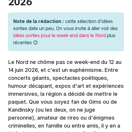
2026
Montpellier
Spectacles
Nantes
Note de la rédaction :
cette sélection d'idées
Concerts
Nice
sorties date un peu. On vous invite à aller voir des
idées sorties pour le week-end dans le Nord
plus
Paris
Sports
récentes 😊
Strasbourg
Soirées
Le Nord ne chôme pas ce week-end du 12 au
Toulouse
Sorties famille
14 juin 2026, et c'est un euphémisme. Entre
Toutes les villes
concerts géants, spectacles poétiques,
Expos
humour décapant, expos d'art et expériences
immersives, la région a décidé de mettre le
Sorties & loisirs
paquet. Que vous soyez fan de Gims ou de
Kandinsky (ou les deux, on ne juge
Agenda en Nord-Pas-de-Calais
personne), amateur de rires ou d'énigmes
Agenda dans les Hauts-de-France
criminelles, en famille ou entre amis, il y en a