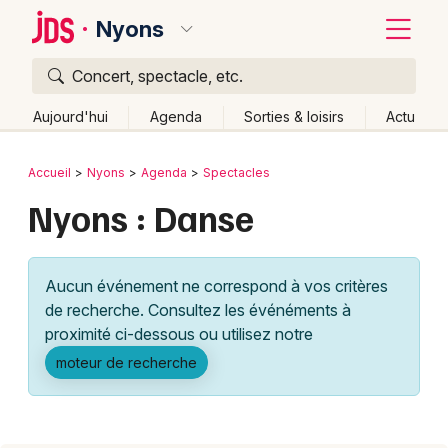
Nyons
Concert, spectacle, etc.
Quoi ?
Fermer
Aujourd'hui
Agenda
Sorties & loisirs
Actu
Où ?
Retour
Publier un événement
Accueil
Nyons
Agenda
Spectacles
Nyons et alentours
Drôme (26)
Rhône-Alpes
Nyons : Danse
Bordeaux
Partout
Près de moi
Changer de lieu
Colmar
Quand ?
Effacer les dates
Aucun événement ne correspond à vos critères
Lille
Grands événements
Aujourd'hui
Demain
Ce week-end
Autre
de recherche. Consultez les événéments à
Lyon
proximité ci-dessous ou utilisez notre
Activité & Expérience
moteur de recherche
Marseille
Manifestations
Mulhouse
Foires & salons