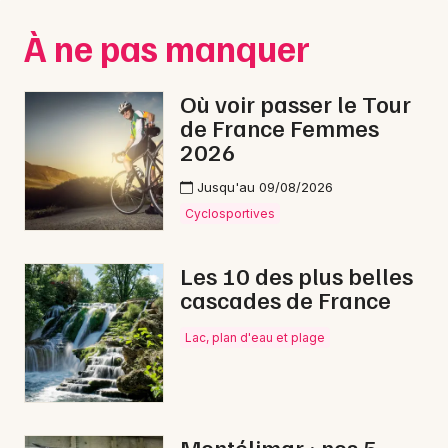
Montpellier
À ne pas manquer
Spectacles
Nantes
Concerts
Nice
Où voir passer le Tour
de France Femmes
Paris
Sports
2026
Strasbourg
Soirées
Jusqu'au 09/08/2026
Toulouse
Cyclosportives
Sorties famille
Toutes les villes
Les 10 des plus belles
Expos
cascades de France
Sorties & loisirs
Lac, plan d'eau et plage
Danse dans la Drôme
Danse en Rhône-Alpes
Montélimar : nos 5