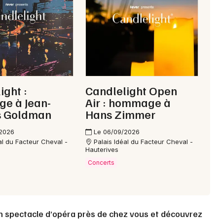
Choisir mes départements
26 - Drôme
Mon email
ight :
Candlelight Open
Je m'abonne
e à Jean-
Air : hommage à
s Goldman
Hans Zimmer
/2026
Le 06/09/2026
al du Facteur Cheval -
Palais Idéal du Facteur Cheval -
Hauterives
Concerts
un spectacle d’opéra près de chez vous et découvrez