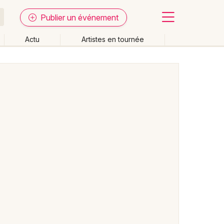
Publier un événement
Actu
Artistes en tournée
Fermer
Effacer les dates
week-end
Autre