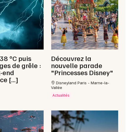
Newsletter des sorties
Artistes en tournée
 38 °C puis
Découvrez la
Actus à Nyons
ges de grêle :
nouvelle parade
k-end
"Princesses Disney"
Magazine à Nyons
ce […]
Disneyland Paris - Marne-la-
Vallée
Actualités