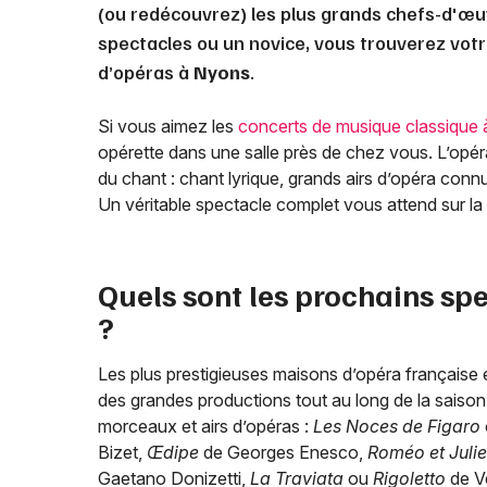
(ou redécouvrez) les plus grands chefs-d'œu
spectacles ou un novice, vous trouverez vo
d’opéras à
Nyons
.
Si vous aimez les
concerts de musique classique
opérette dans une salle près de chez vous. L’opéra 
du chant : chant lyrique, grands airs d’opéra connu
Un véritable spectacle complet vous attend sur la
Quels sont les prochains sp
?
Les plus prestigieuses maisons d’opéra française e
des grandes productions tout au long de la saison 
morceaux et airs d’opéras :
Les Noces de Figaro
Bizet,
Œdipe
de Georges Enesco,
Roméo et Julie
Gaetano Donizetti,
La Traviata
ou
Rigoletto
de Ve