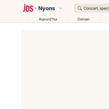
Nyons
Concert, spect
Aujourd'hui
Demain
Quoi ?
Où ?
Nyons et alentours
Drôme (26)
Rhône-Alpes
P
Changer de lieu