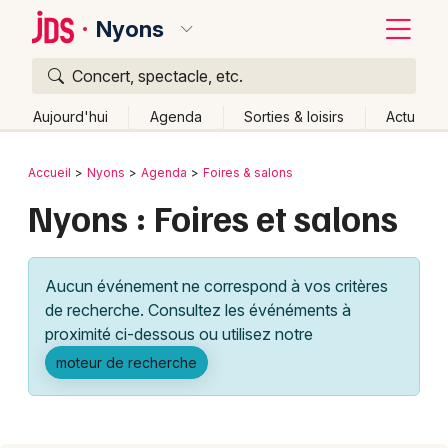
Nyons
Concert, spectacle, etc.
Quoi ?
Fermer
Aujourd'hui
Agenda
Sorties & loisirs
Actu
Où ?
Retour
Publier un événement
Accueil
Nyons
Agenda
Foires & salons
Nyons et alentours
Drôme (26)
Rhône-Alpes
Nyons : Foires et salons
Bordeaux
Partout
Près de moi
Changer de lieu
Colmar
Quand ?
Effacer les dates
Aucun événement ne correspond à vos critères
Lille
Grands événements
Aujourd'hui
Demain
Ce week-end
Autre
de recherche. Consultez les événéments à
Lyon
proximité ci-dessous ou utilisez notre
Activité & Expérience
moteur de recherche
Marseille
Manifestations
Mulhouse
Foires & salons