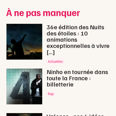
Montpellier
À ne pas manquer
Spectacles
Nantes
Concerts
Nice
36e édition des Nuits
des étoiles : 10
Paris
Sports
animations
exceptionnelles à vivre
Strasbourg
Soirées
[…]
Toulouse
Sorties famille
Actualités
Toutes les villes
Ninho en tournée dans
Expos
toute la France :
billetterie
Sorties & loisirs
Rap
Foires dans la Drôme
Foires en Rhône-Alpes