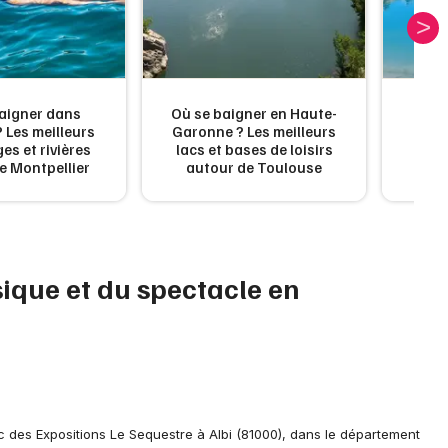
Artistes en tournée
Actus en Occitanie
Magazine en Occitanie
aigner dans
Où se baigner en Haute-
? Les meilleurs
Garonne ? Les meilleurs
Les 
ges et rivières
lacs et bases de loisirs
d'a
e Montpellier
autour de Toulouse
sique et du spectacle en
Choisir mes départements
Mon email
c des Expositions Le Sequestre à Albi (81000), dans le département