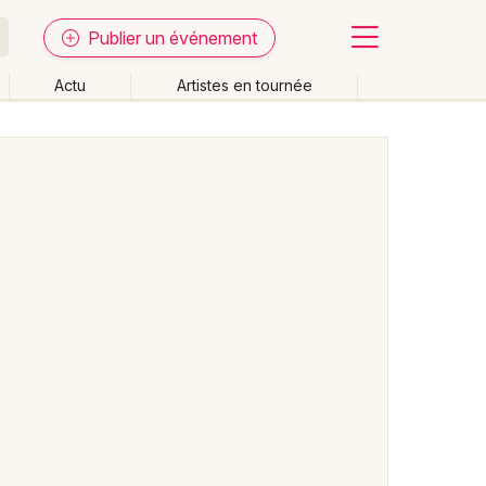
Publier un événement
Actu
Artistes en tournée
Fermer
Effacer les dates
week-end
Autre