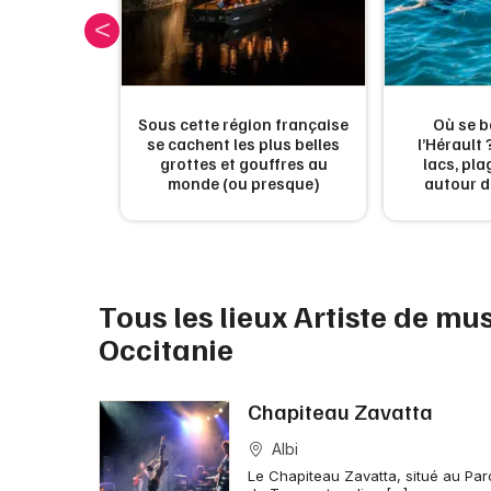
Sous cette région française
Où se b
es plages de
se cachent les plus belles
l’Hérault 
u moins une
grottes et gouffres au
lacs, pla
monde (ou presque)
autour d
Tous les lieux Artiste de mu
Occitanie
Chapiteau Zavatta
Albi
Le Chapiteau Zavatta, situé au Par