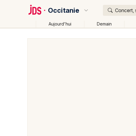
Occitanie
Concert, 
Aujourd'hui
Demain
Quoi ?
Où ?
Occitanie
Partout
Près de moi
Changer de lieu