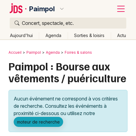
Paimpol
Concert, spectacle, etc.
Quoi ?
Fermer
Aujourd'hui
Agenda
Sorties & loisirs
Actu
Où ?
Retour
Publier un événement
Accueil
Paimpol
Agenda
Foires & salons
Paimpol et alentours
Côtes d'Armor (22)
Bretagne
Paimpol : Bourse aux
Bordeaux
Partout
Près de moi
Changer de lieu
vêtements / puériculture
Colmar
Quand ?
Effacer les dates
Lille
Grands événements
Aujourd'hui
Demain
Ce week-end
Autre
Aucun événement ne correspond à vos critères
Lyon
Activité & Expérience
de recherche. Consultez les événéments à
proximité ci-dessous ou utilisez notre
Marseille
Manifestations
moteur de recherche
Mulhouse
Foires & salons