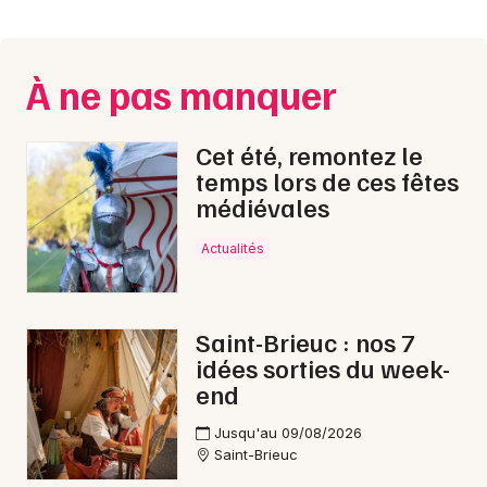
Montpellier
Spectacles
Nantes
À ne pas manquer
Concerts
Nice
Paris
Sports
Cet été, remontez le
temps lors de ces fêtes
Strasbourg
Soirées
médiévales
Toulouse
Actualités
Sorties famille
Toutes les villes
Expos
Saint-Brieuc : nos 7
Sorties & loisirs
idées sorties du week-
end
Bourse vêtements dans les Côtes d'Armor
Jusqu'au 09/08/2026
Saint-Brieuc
Bourse vêtements en Bretagne