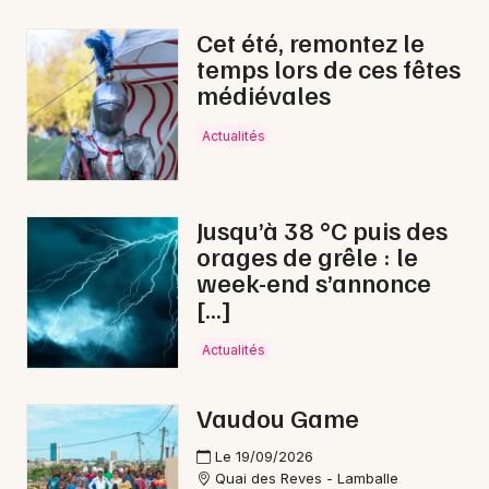
Cet été, remontez le
temps lors de ces fêtes
médiévales
Newsletter des sorties
Actualités
Artistes en tournée
Actus à Paimpol
Jusqu’à 38 °C puis des
orages de grêle : le
Magazine à Paimpol
week-end s’annonce
[…]
Actualités
Vaudou Game
Le 19/09/2026
Quai des Reves - Lamballe