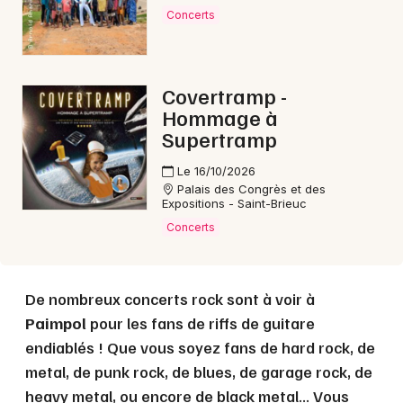
Choisir mes départements
Concerts
22 - Côtes d'Armor
Covertramp -
Mon email
Hommage à
Supertramp
Je m'abonne
Le 16/10/2026
Palais des Congrès et des
Expositions - Saint-Brieuc
Concerts
De nombreux concerts rock sont à voir à
Paimpol
pour les fans de riffs de guitare
endiablés ! Que vous soyez fans de hard rock, de
metal, de punk rock, de blues, de garage rock, de
heavy metal, ou encore de black metal... Vous