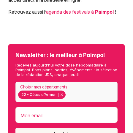
accès direct à la billetterie en ligne.
Retrouvez aussi l’
agenda des festivals à
Paimpol
!
Newsletter : le meilleur à Paimpol
Recevez aujourd'hui votre dose hebdomadaire à
Paimpol. Bons plans, sorties, événements : la sélection
de la rédaction JDS, chaque jeudi.
Choisir mes départements
22 - Côtes d'Armor
Mon email