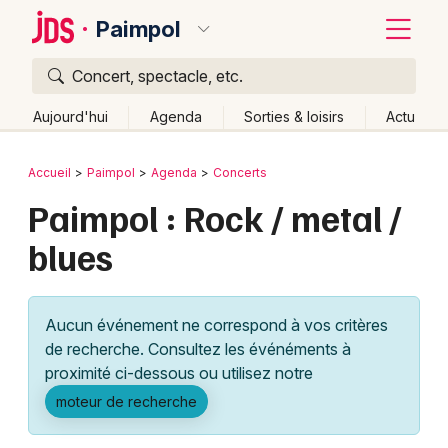
Paimpol
Concert, spectacle, etc.
Quoi ?
Fermer
Aujourd'hui
Agenda
Sorties & loisirs
Actu
Où ?
Retour
Publier un événement
Accueil
Paimpol
Agenda
Concerts
Paimpol et alentours
Côtes d'Armor (22)
Bretagne
Paimpol : Rock / metal /
Bordeaux
Partout
Près de moi
Changer de lieu
blues
Colmar
Quand ?
Effacer les dates
Lille
Grands événements
Aujourd'hui
Demain
Ce week-end
Autre
Aucun événement ne correspond à vos critères
Lyon
Activité & Expérience
de recherche. Consultez les événéments à
proximité ci-dessous ou utilisez notre
Marseille
Manifestations
moteur de recherche
Mulhouse
Foires & salons