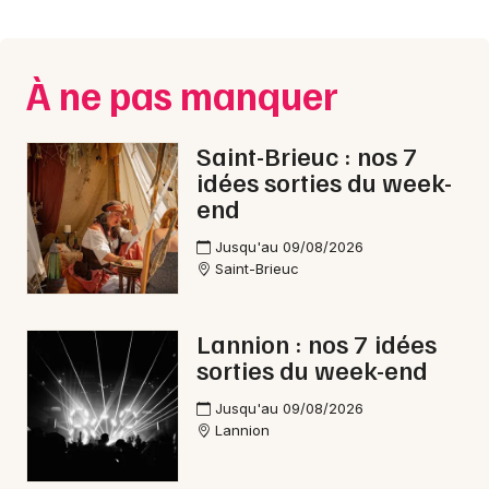
Montpellier
Spectacles
Nantes
À ne pas manquer
Concerts
Nice
Paris
Sports
Saint-Brieuc : nos 7
idées sorties du week-
Strasbourg
Soirées
end
Toulouse
Jusqu'au 09/08/2026
Sorties famille
Saint-Brieuc
Toutes les villes
Expos
Lannion : nos 7 idées
Sorties & loisirs
sorties du week-end
Fête de la musique dans les Côtes d'Armor
Jusqu'au 09/08/2026
Lannion
Fête de la musique en Bretagne