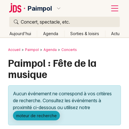
Paimpol
Concert, spectacle, etc.
Quoi ?
Fermer
Aujourd'hui
Agenda
Sorties & loisirs
Actu
Où ?
Retour
Publier un événement
Accueil
Paimpol
Agenda
Concerts
Paimpol et alentours
Côtes d'Armor (22)
Bretagne
Paimpol : Fête de la
Bordeaux
Partout
Près de moi
Changer de lieu
musique
Colmar
Quand ?
Effacer les dates
Lille
Grands événements
Aujourd'hui
Demain
Ce week-end
Autre
Aucun événement ne correspond à vos critères
Lyon
Activité & Expérience
de recherche. Consultez les événéments à
proximité ci-dessous ou utilisez notre
Marseille
Manifestations
moteur de recherche
Mulhouse
Foires & salons