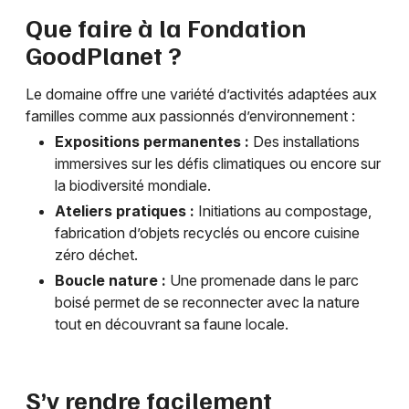
Choisir mes départements
Que faire à la Fondation
75 - Paris
GoodPlanet ?
Mon email
Le domaine offre une variété d’activités adaptées aux
familles comme aux passionnés d’environnement :
Expositions permanentes :
Des installations
Je m'abonne
immersives sur les défis climatiques ou encore sur
la biodiversité mondiale.
Ateliers pratiques :
Initiations au compostage,
fabrication d’objets recyclés ou encore cuisine
zéro déchet.
Boucle nature :
Une promenade dans le parc
boisé permet de se reconnecter avec la nature
tout en découvrant sa faune locale.
S’y rendre facilement