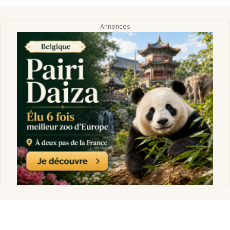
Montpellier
Spectacles
Nantes
Concerts
Nice
Paris
Sports
Strasbourg
Soirées
Toulouse
Sorties famille
Toutes les villes
Expos
Sorties & loisirs
Environnement et recyclage à Paris
Environnement et recyclage en Ile de France