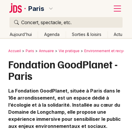
Paris
Concert, spectacle, etc.
Quoi ?
Fermer
Aujourd'hui
Agenda
Sorties & loisirs
Actu
Où ?
Retour
Publier un événement
Accueil
Paris
Annuaire
Vie pratique
Environnement et recyclag
Paris et alentours
Paris (75)
Ile de France
Partout
Fondation GoodPlanet -
Bordeaux
Près de moi
Changer de lieu
Paris
Colmar
Quand ?
Effacer les dates
Lille
Grands événements
Aujourd'hui
Demain
Ce week-end
Autre
La Fondation GoodPlanet, située à Paris dans le
16e arrondissement, est un espace dédié à
Lyon
Activité & Expérience
l’écologie et à la solidarité. Installée au cœur du
Marseille
Domaine de Longchamp, elle propose une
Manifestations
expérience immersive pour sensibiliser le public
Mulhouse
aux enjeux environnementaux et sociaux.
Foires & salons