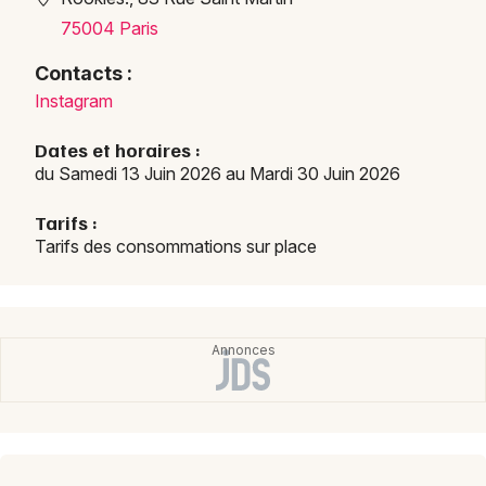
Choisir mes départements
75004 Paris
75 - Paris
Contacts :
Instagram
Mon email
Dates et horaires :
du Samedi 13 Juin 2026 au Mardi 30 Juin 2026
Je m'abonne
Tarifs :
Tarifs des consommations sur place