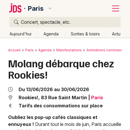
Paris
Concert, spectacle, etc.
Quoi ?
Fermer
Aujourd'hui
Agenda
Sorties & loisirs
Actu
Où ?
Retour
Publier un événement
Accueil
Paris
Agenda
Manifestations
Animations commerciale
Paris et alentours
Paris (75)
Ile de France
Partout
Molang débarque chez
Bordeaux
Près de moi
Changer de lieu
Rookies!
Colmar
Quand ?
Effacer les dates
Lille
Grands événements
Aujourd'hui
Demain
Ce week-end
Autre
Du 13/06/2026 au 30/06/2026
Lyon
Rookies!, 83 Rue Saint Martin
|
Paris
Activité & Expérience
Tarifs des consommations sur place
Marseille
Manifestations
Oubliez les pop-up cafés classiques et
Mulhouse
ennuyeux !
Durant tout le mois de juin, Paris accueille
Foires & salons