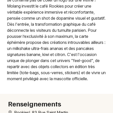
se contente pas de coller un logo sur une vitrine !
Molang investit le café Rookies pour créer une
véritable expérience immersive et réconfortante,
pensée comme un shot de dopamine visuel et gustatif.
Dès l'entrée, la transformation graphique du café
Newsletter des sorties
déconnecte les visiteurs du tumulte parisien. Pour
pousser l’exclusivité à son maximum, la carte
Artistes en tournée
éphémère propose des créations introuvables ailleurs :
un milkshake ultra-frais ananas et des pancakes
Actus à Paris
signatures banane, kiwi et citron. C'est l'occasion
unique de plonger dans cet univers "feel-good", de
Magazine à Paris
repartir avec des objets collectors en édition très
limitée (tote-bags, sous-verres, stickers) et de vivre un
moment privilégié avec la mascotte officielle.
Renseignements
Rookies!, 83 Rue Saint Martin