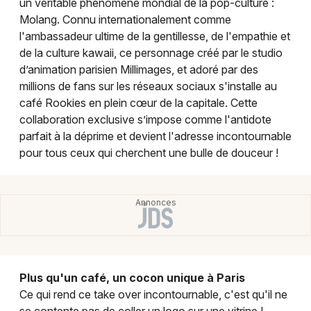
un véritable phénomène mondial de la pop-culture :
Montpellier
Molang. Connu internationalement comme
Spectacles
Nantes
l'ambassadeur ultime de la gentillesse, de l'empathie et
de la culture kawaii, ce personnage créé par le studio
Concerts
Nice
d’animation parisien Millimages, et adoré par des
millions de fans sur les réseaux sociaux s'installe au
Paris
Sports
café Rookies en plein cœur de la capitale. Cette
collaboration exclusive s’impose comme l'antidote
Strasbourg
Soirées
parfait à la déprime et devient l'adresse incontournable
Toulouse
pour tous ceux qui cherchent une bulle de douceur !
Sorties famille
Toutes les villes
Expos
Sorties & loisirs
Animations commerciales à Paris
Plus qu'un café, un cocon unique à Paris
Ce qui rend ce take over incontournable, c'est qu'il ne
Animations commerciales en Ile de France