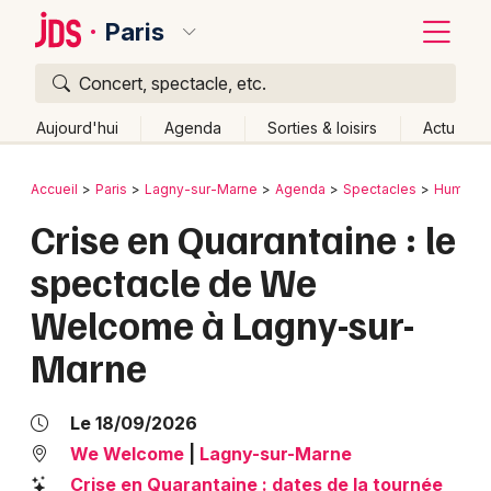
Paris
Concert, spectacle, etc.
Quoi ?
Fermer
Aujourd'hui
Agenda
Sorties & loisirs
Actu
Où ?
Retour
Publier un événement
Accueil
Paris
Lagny-sur-Marne
Agenda
Spectacles
Humour
Paris et alentours
Seine-et-Marne (77)
Ile de France
Crise en Quarantaine : le
Bordeaux
Partout
Près de moi
Changer de lieu
spectacle de We
Colmar
Quand ?
Effacer les dates
Welcome à Lagny-sur-
Lille
Grands événements
Aujourd'hui
Demain
Ce week-end
Autre
Marne
Lyon
Activité & Expérience
Marseille
Le 18/09/2026
Manifestations
We Welcome
|
Lagny-sur-Marne
Mulhouse
Foires & salons
Crise en Quarantaine : dates de la tournée