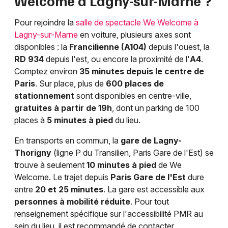
Welcome à Lagny-sur-Marne ?
Pour rejoindre la
salle de spectacle We Welcome à
Lagny-sur-Marne
en voiture, plusieurs axes sont
disponibles : la
Francilienne (A104)
depuis l'ouest, la
RD 934
depuis l'est, ou encore la proximité de l'
A4
.
Comptez environ
35 minutes depuis le centre de
Paris
. Sur place, plus de
600 places de
stationnement
sont disponibles en centre-ville,
gratuites à partir de 19h
, dont un parking de 100
places à
5 minutes à pied
du lieu.
En transports en commun, la
gare de Lagny-
Thorigny
(ligne P du Transilien, Paris Gare de l'Est) se
trouve à seulement
10 minutes à pied
de We
Welcome. Le trajet depuis
Paris Gare de l'Est
dure
entre
20 et 25 minutes
. La gare est accessible aux
personnes à mobilité réduite
. Pour tout
renseignement spécifique sur l'accessibilité PMR au
sein du lieu, il est recommandé de contacter