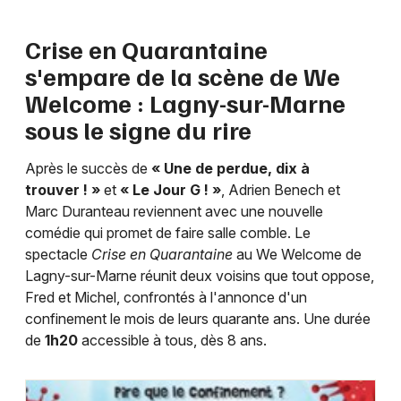
Crise en Quarantaine
s'empare de la scène de We
Newsletter des sorties
Welcome : Lagny-sur-Marne
sous le signe du rire
Artistes en tournée
Après le succès de
« Une de perdue, dix à
Actus à Paris
trouver ! »
et
« Le Jour G ! »
, Adrien Benech et
Marc Duranteau reviennent avec une nouvelle
Magazine à Paris
comédie qui promet de faire salle comble. Le
spectacle
Crise en Quarantaine
au We Welcome de
Lagny-sur-Marne réunit deux voisins que tout oppose,
Fred et Michel, confrontés à l'annonce d'un
confinement le mois de leurs quarante ans. Une durée
de
1h20
accessible à tous, dès 8 ans.