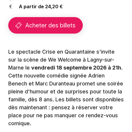
Montpellier
A partir de 24,20 €
Spectacles
Nantes
Acheter des billets
Concerts
Nice
Paris
Sports
Strasbourg
Le spectacle Crise en Quarantaine s'invite
Soirées
sur la scène de We Welcome à Lagny-sur-
Toulouse
Marne le
vendredi 18 septembre 2026 à 21h
.
Sorties famille
Toutes les villes
Cette nouvelle comédie signée Adrien
Expos
Benech et Marc Duranteau promet une soirée
pleine d'humour et de surprises pour toute la
Sorties & loisirs
famille, dès 8 ans. Les billets sont disponibles
dès maintenant : pensez à réserver votre
Humour en Seine-et-Marne
place pour ne pas manquer ce rendez-vous
comique.
Humour en Ile de France