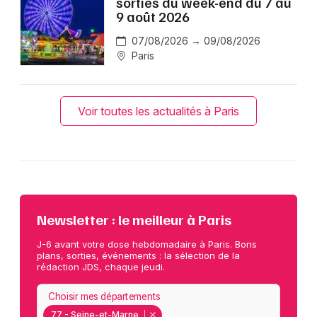
sorties du week-end du 7 au
9 août 2026
07/08/2026 → 09/08/2026
Paris
Voir toutes les actualités à Paris
Newsletter : le meilleur à Paris
J-6 avant votre dose hebdomadaire à Paris. Bons
plans, sorties, événements : la sélection de la
rédaction JDS, chaque jeudi.
Choisir mes départements
77 - Seine-et-Marne